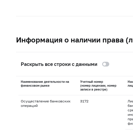
Информация о наличии права (л
Раскрыть все строки с данными
Наименование деятельности на
Учетный номер
На
финансовом рынке
(номер лицензии, номер
лиц
записи в реестре)
Осуществление банковских
3172
Ли
операций
ба
ср
ин
пр
фи