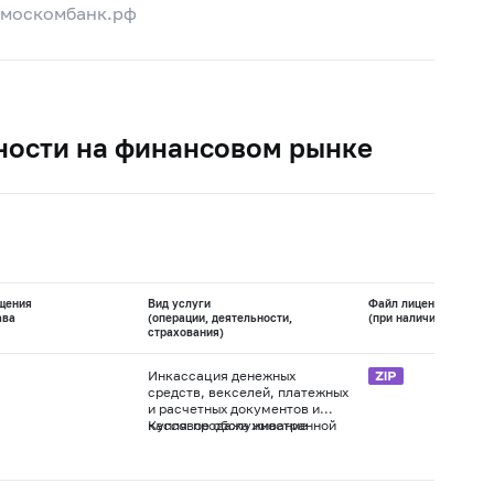
/москомбанк.рф
ности на финансовом рынке
щения
Вид услуги
Файл лицензии
ава
(операции, деятельности,
(при наличии)
страхования)
Инкассация денежных
средств, векселей, платежных
и расчетных документов и
кассовое обслуживание
Купля-продажа иностранной
физических и юридических
валюты в наличной и
лиц
безналичной формах
Осуществление переводов
денежных средств без