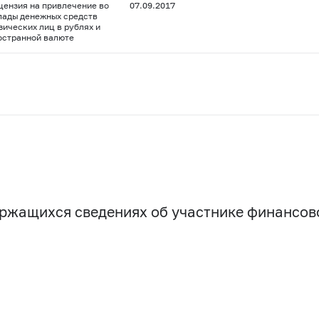
цензия на привлечение во
07.09.2017
лады денежных средств
зических лиц в рублях и
остранной валюте
держащихся сведениях об участнике финансо