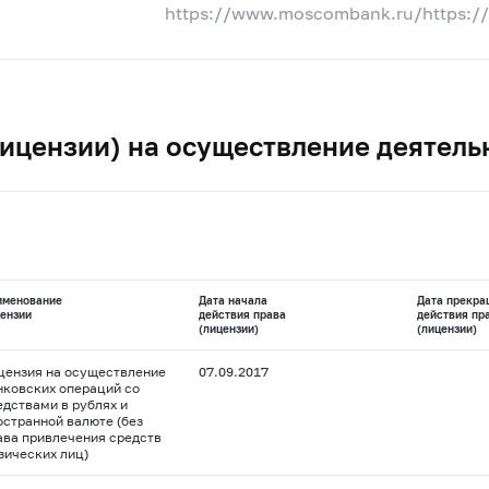
https://www.moscombank.ru/https:/
ицензии) на осуществление деятель
именование
Дата начала
Дата прекра
ензии
действия права
действия пр
(лицензии)
(лицензии)
цензия на осуществление
07.09.2017
нковских операций со
едствами в рублях и
остранной валюте (без
ава привлечения средств
зических лиц)