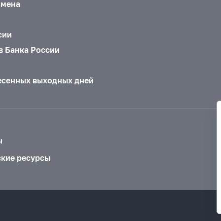
бмена
сии
в Банка России
есенных выходных дней
ы
ские ресурсы