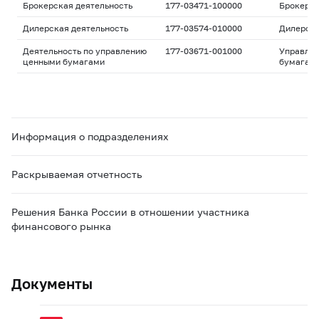
пенсионных фондов
Брокерская деятельность
177-03471-100000
Брокерс
Дилерская деятельность
177-03574-010000
Дилерск
Деятельность по управлению
177-03671-001000
Управле
ценными бумагами
бумагам
Информация о подразделениях
Раскрываемая отчетность
Решения Банка России в отношении участника
финансового рынка
Документы