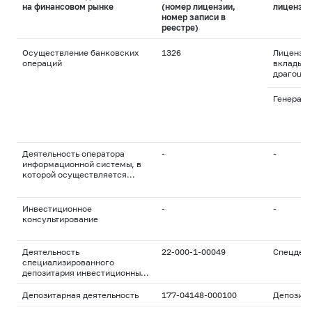
на финансовом рынке
(номер лицензии,
лицензи
номер записи в
реестре)
Осуществление банковских
1326
Лицензия
операций
вклады и
драгоцен
Генераль
Деятельность оператора
-
-
информационной системы, в
которой осуществляется
выпуск цифровых финансовых
активов
Инвестиционное
-
-
консультирование
Деятельность
22-000-1-00049
Спецдепо
специализированного
депозитария инвестиционных
фондов, паевых
инвестиционных фондов и
Депозитарная деятельность
177-04148-000100
Депозита
негосударственных