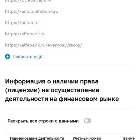
https://aclub.alfabank.ru
https://aclub.ru
https://alfabank.ru
https://alfabank.ru/everyday/reorg/
Показать ещё
Информация о наличии права
(лицензии) на осуществление
деятельности на финансовом рынке
Раскрыть все строки с данными
Наименование деятельности
Учетный номер
Наимено