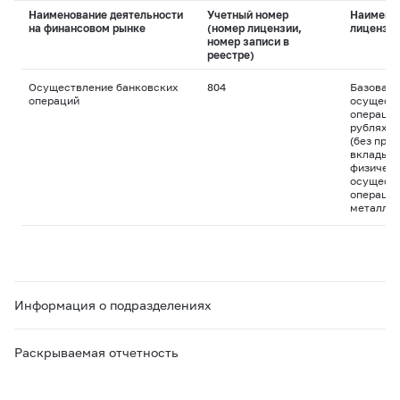
Наименование деятельности
Учетный номер
Наимено
на финансовом рынке
(номер лицензии,
лицензи
номер записи в
реестре)
Осуществление банковских
804
Базовая 
операций
осуществ
операций
рублях и
(без пра
вклады д
физическ
осуществ
операций
металла
Информация о подразделениях
Раскрываемая отчетность