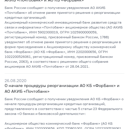
Банк России сообщает о получении уведомления АО АКИБ
«Почтобанк» об отмене ранее принятого решения о реорганизации
кредитных организаций:
Акционерный коммерческий инновационный банк развития средств
связи и информатики «Почтобанк» акционерное общество (АО АКИБ
«Почтобанк», ИНН 5902300019, ОГРН 1025900000059,
регистрационный номер, присвоенный Банком России, 1788)
уведомляет об отмене ранее принятого решения о реорганизации в
форме присоединения к Акционерному обществу коммерческий
банк «ФорБанк» (АО КБ «ФорБанк», ИНН 2202000656, ОГРН
1022200526061, регистрационный номер, присвоенный Банком
России, 2063), в соответствии с решением общего собрания
акционеров АО АКИБ «Почтобанк» от 28.04.2021.
26.08.2020
О начале процедуры реорганизации АО КБ «ФорБанк» и
АО АКИБ «Почтобанк»
Банк России сообщает о получении уведомления АО КБ «ФорБанк» о
начале процедуры реорганизации кредитных организаций,
представленного в соответствии с частью 5 статьи 23 Федерального
закона «О банках и банковской деятельности»:
Акционерное общество коммерческий банк «ФорБанк» (АО КБ
«ФорБанк», ИНН 2202000656, КПП 770801001, ОГРН 1022200526061,