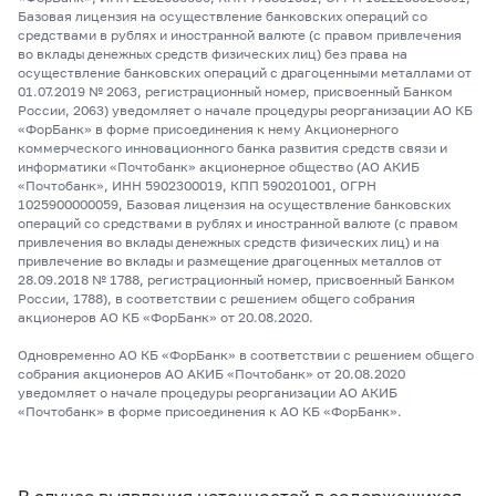
Базовая лицензия на осуществление банковских операций со
средствами в рублях и иностранной валюте (с правом привлечения
во вклады денежных средств физических лиц) без права на
осуществление банковских операций с драгоценными металлами от
01.07.2019 № 2063, регистрационный номер, присвоенный Банком
России, 2063) уведомляет о начале процедуры реорганизации АО КБ
«ФорБанк» в форме присоединения к нему Акционерного
коммерческого инновационного банка развития средств связи и
информатики «Почтобанк» акционерное общество (АО АКИБ
«Почтобанк», ИНН 5902300019, КПП 590201001, ОГРН
1025900000059, Базовая лицензия на осуществление банковских
операций со средствами в рублях и иностранной валюте (с правом
привлечения во вклады денежных средств физических лиц) и на
привлечение во вклады и размещение драгоценных металлов от
28.09.2018 № 1788, регистрационный номер, присвоенный Банком
России, 1788), в соответствии с решением общего собрания
акционеров АО КБ «ФорБанк» от 20.08.2020.
Одновременно АО КБ «ФорБанк» в соответствии с решением общего
собрания акционеров АО АКИБ «Почтобанк» от 20.08.2020
уведомляет о начале процедуры реорганизации АО АКИБ
«Почтобанк» в форме присоединения к АО КБ «ФорБанк».
В случае выявления неточностей в содержащихся