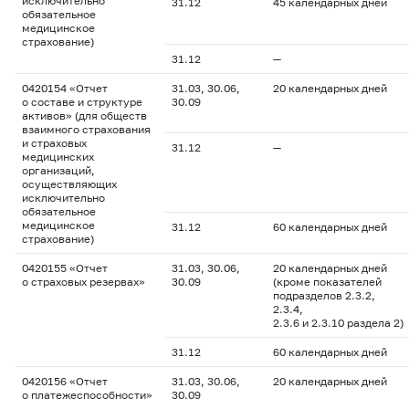
исключительно
31.12
45 календарных дней
обязательное
медицинское
страхование)
31.12
—
0420154 «Отчет
31.03, 30.06,
20 календарных дней
о составе и структуре
30.09
активов» (для обществ
взаимного страхования
и страховых
31.12
—
медицинских
организаций,
осуществляющих
исключительно
обязательное
медицинское
31.12
60 календарных дней
страхование)
0420155 «Отчет
31.03, 30.06,
20 календарных дней
о страховых резервах»
30.09
(кроме показателей
подразделов 2.3.2,
2.3.4,
2.3.6 и 2.3.10 раздела 2)
31.12
60 календарных дней
0420156 «Отчет
31.03, 30.06,
20 календарных дней
о платежеспособности»
30.09