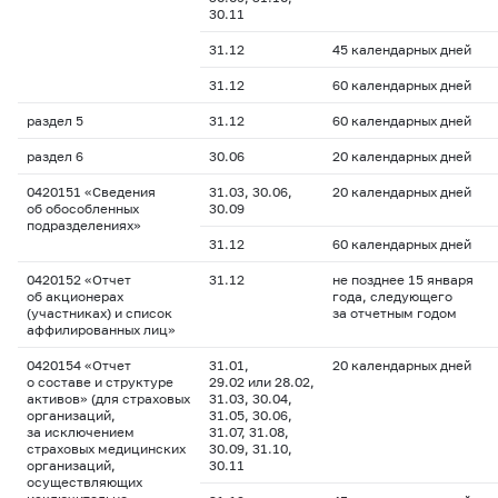
30.11
31.12
45 календарных дней
31.12
60 календарных дней
раздел 5
31.12
60 календарных дней
раздел 6
30.06
20 календарных дней
0420151 «Сведения
31.03, 30.06,
20 календарных дней
об обособленных
30.09
подразделениях»
31.12
60 календарных дней
0420152 «Отчет
31.12
не позднее 15 января
об акционерах
года, следующего
(участниках) и список
за отчетным годом
аффилированных лиц»
0420154 «Отчет
31.01,
20 календарных дней
о составе и структуре
29.02 или 28.02,
активов» (для страховых
31.03, 30.04,
организаций,
31.05, 30.06,
за исключением
31.07, 31.08,
страховых медицинских
30.09, 31.10,
организаций,
30.11
осуществляющих