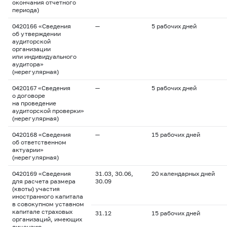
окончания отчетного
периода)
0420166 «Сведения
—
5 рабочих дней
об утверждении
аудиторской
организации
или индивидуального
аудитора»
(нерегулярная)
0420167 «Сведения
—
5 рабочих дней
о договоре
на проведение
аудиторской проверки»
(нерегулярная)
0420168 «Сведения
—
15 рабочих дней
об ответственном
актуарии»
(нерегулярная)
0420169 «Сведения
31.03, 30.06,
20 календарных дней
для расчета размера
30.09
(квоты) участия
иностранного капитала
в совокупном уставном
капитале страховых
31.12
15 рабочих дней
организаций, имеющих
лицензию