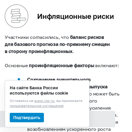
Инфляционные риски
Участники согласились, что
баланс рисков
для базового прогноза по‑прежнему смещен
в сторону проинфляционных
.
Основные
проинфляционные факторы
включают:
Сохранение значительного
положительного разрыва выпуска
На сайте Банка России
используются файлы cookie
(перегрева экономики).
Это может быть
результатом как повышенного
Оставаясь на
www.cbr.ru
, вы принимаете
пользовательское соглашение
внутреннего спроса, так и усиления
ограничений на стороне предложения.
Подтвердить
Содержание раздела
Высокий спрос может поддерживаться
возобновлением ускоренного роста