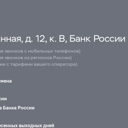
ная, д. 12, к. В, Банк России
ля звонков с мобильных телефонов)
ля звонков из регионов России)
вии с тарифами вашего оператора)
бмена
сии
в Банка России
есенных выходных дней