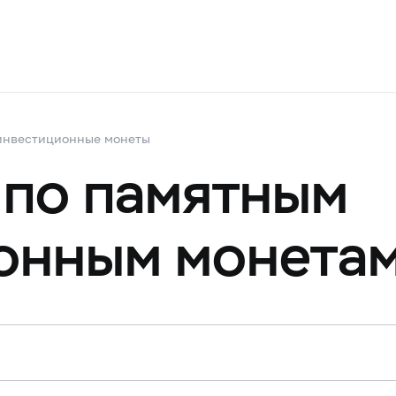
инвестиционные монеты
 по памятным
онным монета