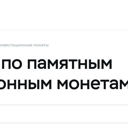
инвестиционные монеты
 по памятным
онным монета