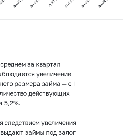
30.06.2022
30.09.2023
31.12.2022
.03.2022
30.06.2023
30.09.2022
31.03.2023
 среднем за квартал
наблюдается увеличение
него размера займа — с I
Количество действующих
а 5,2%.
я следствием увеличения
 выдают займы под залог