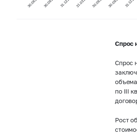
30.06.2022
30.09.2021
31.12.20
31.03.2022
30.06.2021
30.09.2022
31.12.2021
Спрос 
Спрос 
заключ
объема
по III
догово
Рост о
стоимо