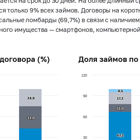
ется на срок до 30 дней. На более длинный с
ся только 9% всех займов. Договоры на коро
сальные ломбарды (69,7%) в связи с наличием
ного имущества — смартфонов, компьютерной 
 договора (%)
Доля займов по
120
4,5
4,5
90
24,9
24,9
17,3
17,3
11,0
11,0
60
32,0
32,0
67,2
67,2
30