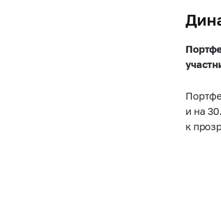
Дин
Портфе
участн
Портфе
и на 3
к проз