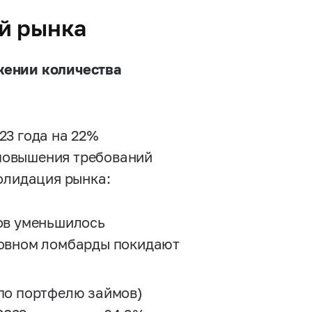
й рынка
жении количества
23 года на 22%
е повышения требований
олидация рынка:
ков уменьшилось
новном ломбарды покидают
 по портфелю займов)