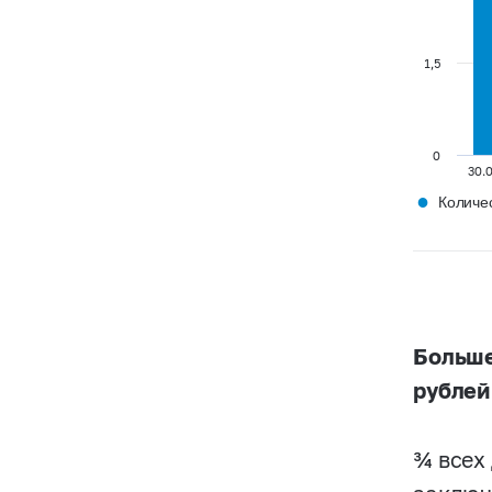
1,5
0
30.
●
Количе
Больше
рублей
¾ всех