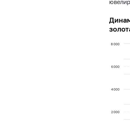
ювелир
Динам
золот
8 000
6 000
4 000
2 000