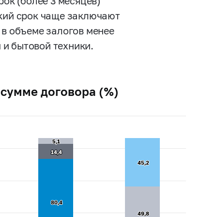
рок (более 3 месяцев)
ткий срок чаще заключают
 в объеме залогов менее
и бытовой техники.
 сумме договора (%)
5,1
5,1
14,4
14,4
45,2
45,2
80,4
80,4
49,8
49,8