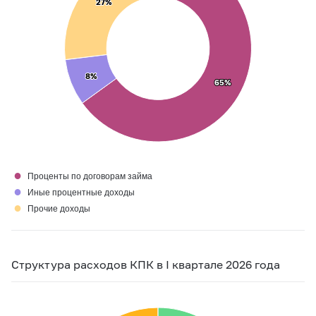
27%
27%
8%
8%
65%
65%
●
Проценты по договорам займа
●
Иные процентные доходы
●
Прочие доходы
Структура расходов КПК в I квартале 2026 года