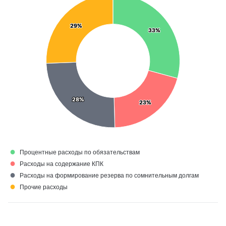
29%
29%
33%
33%
28%
28%
23%
23%
●
Процентные расходы по обязательствам
●
Расходы на содержание КПК
●
Расходы на формирование резерва по сомнительным долгам
●
Прочие расходы