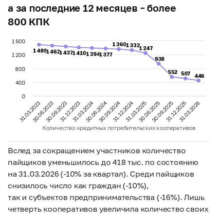
а за последние 12 месяцев – более
800 КПК
1 600
1 360
1 360
1 332
1 332
1 247
1 247
1 489
1 489
1 462
1 462
1 437
1 437
1 410
1 410
1 394
1 394
1 377
1 377
1 200
938
938
800
552
552
507
507
446
446
400
0
30.06.2024
31.03.2024
31.12.2024
30.09.2024
30.06.2025
31.03.2026
30.09.2023
31.03.2025
31.12.2025
30.06.2023
30.09.2025
31.03.2023
31.12.2023
Количество кредитных потребительских кооперативов
Вслед за сокращением участников количество
пайщиков уменьшилось до 418 тыс. по состоянию
на 31.03.2026 (-10% за квартал). Среди пайщиков
снизилось число как граждан (-10%),
так и субъектов предпринимательства (-16%). Лишь
четверть кооперативов увеличила количество своих