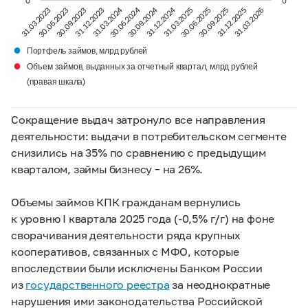
0
0
31.12.2024
31.03.2024
30.06.2024
30.09.2024
31.03.2023
30.06.2023
31.03.2025
30.09.2023
30.06.2025
31.12.2023
30.09.2025
31.12.2025
31.03.2026
●
Портфель займов, млрд рублей
●
Объем займов, выданных за отчетный квартал, млрд рублей
(правая шкала)
Сокращение выдач затронуло все направления
деятельности: выдачи в потребительском сегменте
снизились на 35% по сравнению с предыдущим
кварталом, займы бизнесу – на 26%.
Объемы займов КПК гражданам вернулись
к уровню I квартала 2025 года (-0,5% г/г) на фоне
сворачивания деятельности ряда крупных
кооперативов, связанных с МФО, которые
впоследствии были исключены Банком России
из
государственного реестра
за неоднократные
нарушения ими законодательства Российской