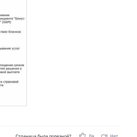
Страница была полезной?
Да
Нет