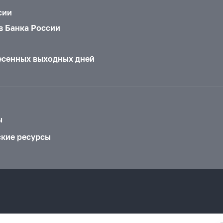
сии
в Банка России
есенных выходных дней
ы
ские ресурсы