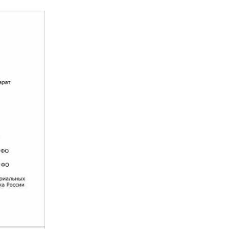
рь-июнь 2021 года
за январь-март 2020 года
года
2018 год
декабрь 2018 года
да
май 2018 года
апрель 2018 года
II квартал 2017 года
16 года
2015 год