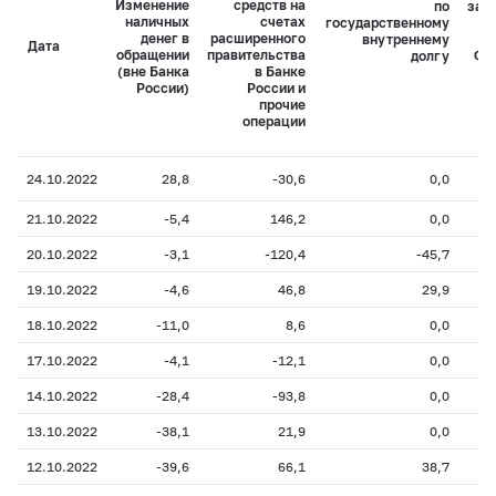
Изменение
средств на
по
зад
наличных
счетах
государственному
денег в
расширенного
внутреннему
Дата
обращении
правительства
долгу
Фе
(вне Банка
в Банке
ка
России)
России и
прочие
операции
24.10.2022
28,8
-30,6
0,0
21.10.2022
-5,4
146,2
0,0
20.10.2022
-3,1
-120,4
-45,7
19.10.2022
-4,6
46,8
29,9
18.10.2022
-11,0
8,6
0,0
17.10.2022
-4,1
-12,1
0,0
14.10.2022
-28,4
-93,8
0,0
13.10.2022
-38,1
21,9
0,0
12.10.2022
-39,6
66,1
38,7