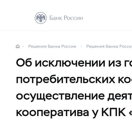
Решения Банка России
Решения Банка Росси
Об исключении из г
потребительских ко
осуществление деят
кооператива у К