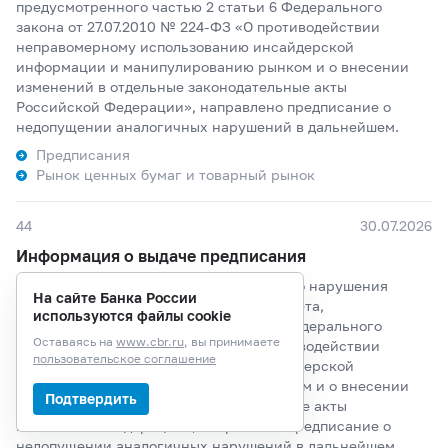
предусмотренного частью 2 статьи 6 Федерального
закона от 27.07.2010 № 224-ФЗ «О противодействии
неправомерному использованию инсайдерской
информации и манипулированию рынком и о внесении
изменений в отдельные законодательные акты
Российской Федерации», направлено предписание о
недопущении аналогичных нарушений в дальнейшем.
Предписания
Рынок ценных бумаг и товарный рынок
44
30.07.2026
Информация о выдаче предписания
Банком России по факту установленного нарушения
На сайте Банка России
Акчуриным Шамилем Булатовичем запрета,
используются файлы cookie
предусмотренного частью 2 статьи 6 Федерального
Оставаясь на
www.cbr.ru
, вы принимаете
закона от 27.07.2010 № 224-ФЗ «О противодействии
пользовательское соглашение
неправомерному использованию инсайдерской
информации и манипулированию рынком и о внесении
Подтвердить
изменений в отдельные законодательные акты
Российской Федерации», направлено предписание о
недопущении аналогичных нарушений в дальнейшем.