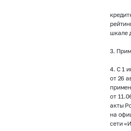
кредит
рейтин
шкале 
3. При
4. С 1
от 26 
примен
от 11.
акты Р
на офи
сети «И