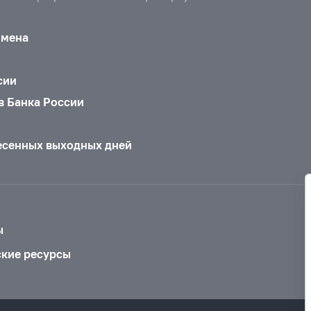
бмена
сии
в Банка России
есенных выходных дней
ы
ские ресурсы