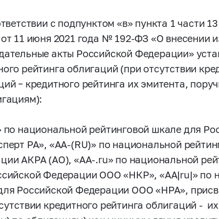
ответствии с подпунктом «в» пункта 1 части 1
 от 11 июня 2021 года №
192-ФЗ
«О внесении и
дательные акты Российской Федерации» уста
ного рейтинга облигаций (при отсутствии кре
ций – кредитного рейтинга их эмитента, поруч
игациям):
» по национальной рейтинговой шкале для Р
сперт РА», «АА-(RU)» по национальной рейти
ции АКРА (АО), «АА-.ru» по национальной ре
ссийской Федерации ООО «НКР», «AA|ru|» по 
для Российской Федерации ООО «НРА», прис
тсутствии кредитного рейтинга облигаций - и