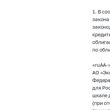
1. В со
закона
законо
кредит
облига
по обл
«ruАА-
АО «Эк
Федера
для Ро
шкале 
(при о