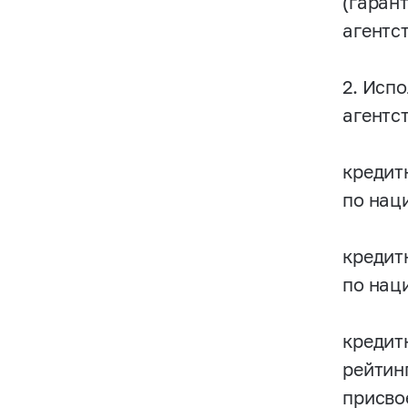
(гаран
агентс
2. Исп
агентс
кредит
по нац
кредит
по нац
кредит
рейтин
присво