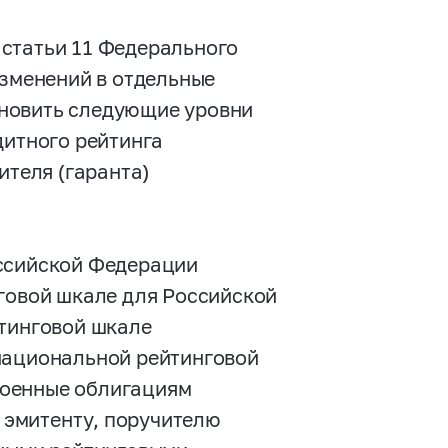
3 статьи 11 Федерального
зменений в отдельные
новить следующие уровни
дитного рейтинга
ителя (гаранта)
оссийской Федерации
нговой шкале для Российской
йтинговой шкале
национальной рейтинговой
военные облигациям
х эмитенту, поручителю