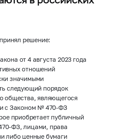
 принял решение:
акона от 4 августа 2023 года
тивных отношений
ски значимыми
ть следующий порядок
го общества, являющегося
ии с Законом №
470-ФЗ
орое приобретает публичный
470-ФЗ,
лицами, права
ии либо ценные бумаги