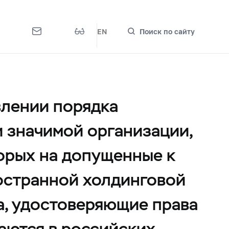
EN
Поиск по сайту
влении порядка
 значимой организации,
орых на допущенные к
ностранной холдинговой
а, удостоверяющие права
аются в российских