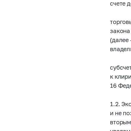
счете 
торгов
закона
(далее
владел
субсче
к клир
16 Фед
1.2. Э
и не п
вторым