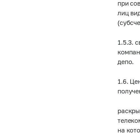
при со
лиц ви
(субсч
1.5.3.
компан
депо.
1.6. Ц
получе
раскры
телеко
на кот