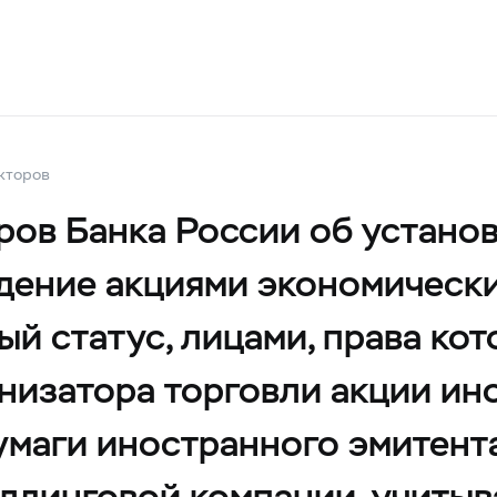
кторов
ров Банка России об устано
адение акциями экономически
й статус, лицами, права кот
анизатора торговли акции и
умаги иностранного эмитент
лдинговой компании, учитыв