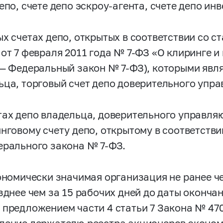
депо, счете депо эскроу-агента, счете депо и
ых счетах депо, открытых в соответствии со с
 от 7 февраля 2011 года №
7-ФЗ
«О клиринге и
 — Федеральный закон №
7-ФЗ),
которыми явля
ьца, торговый счет депо доверительного упр
тах депо владельца, доверительного управля
инговому счету депо, открытому в соответстви
ерального закона №
7-ФЗ.
кономически значимая организация не ранее ч
озднее чем за 15 рабочих дней до даты оконча
 предложением части 4 статьи 7 Закона №
47