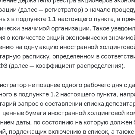
ление держателю реестра акционеров эконо
зации (далее — регистратор) о начале процед
ных в подпункте 1.1 настоящего пункта, в пр
ически значимой организации. Такое уведом
ия о количестве акций экономически значим
ению на одну акцию иностранной холдингово
тарную расписку, определенном в соответстви
-ФЗ
(далее — коэффициент распределения).
егистратор не позднее одного рабочего дня с 
ного в подпункте 1.2 настоящего пункта, нап
тарий запрос о составлении списка депозита
а ценные бумаги иностранной холдинговой ком
анием даты, по состоянию на которую должен 
ий, подлежащих включению в список, а также