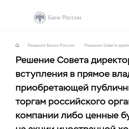
Решения Банка России
Решения Совета дире
Решение Совета директо
вступления в прямое вл
приобретающей публичны
торгам российского орг
компании либо ценные б
на акции иностранной хо