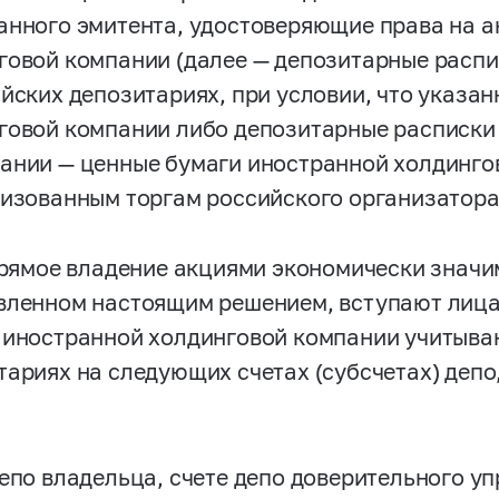
анного эмитента, удостоверяющие права на 
говой компании (далее — депозитарные распи
ийских депозитариях, при условии, что указа
говой компании либо депозитарные расписки 
ании — ценные бумаги иностранной холдинго
низованным торгам российского организатора
 прямое владение акциями экономически значи
вленном настоящим решением, вступают лица
 иностранной холдинговой компании учитыва
тариях на следующих счетах (субсчетах) депо
депо владельца, счете депо доверительного у