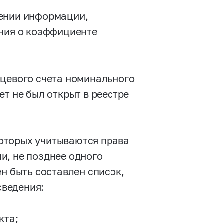
лении информации,
ения о коэффициенте
ицевого счета номинального
т не был открыт в реестре
 которых учитываются права
и, не позднее одного
н быть составлен список,
ведения:
кта;