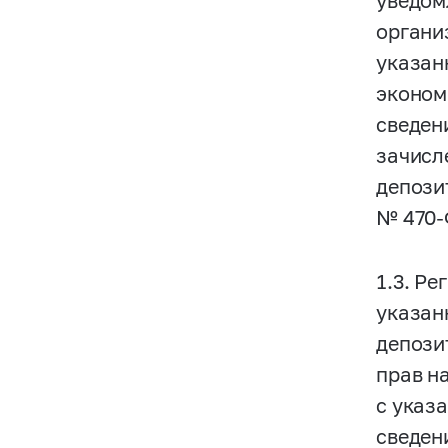
уведом
органи
указан
эконом
сведен
зачисл
депози
№
470
1.3. Р
указан
депози
прав н
с указ
сведен