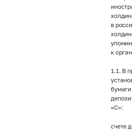
иностр
холдин
в росс
холдин
упомин
к орга
1.1. В
устано
бумаги
депози
«С»:
счете 