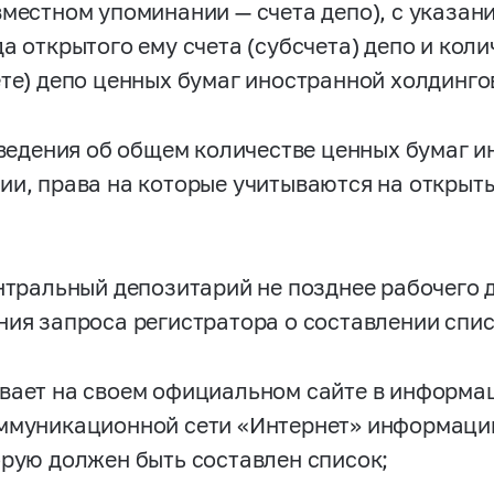
вместном упоминании — счета депо), с указан
да открытого ему счета (субсчета) депо и кол
ете) депо ценных бумаг иностранной холдинго
 сведения об общем количестве ценных бумаг 
ии, права на которые учитываются на открыты
ентральный депозитарий не позднее рабочего 
ния запроса регистратора о составлении спис
вает на своем официальном сайте в информа
ммуникационной сети «Интернет» информацию
орую должен быть составлен список;