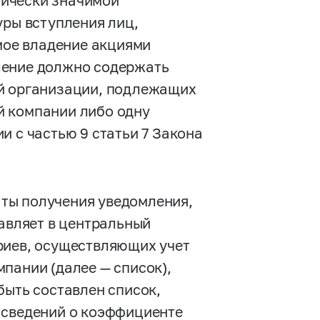
мически значимой
уры вступления лиц,
ямое владение акциями
ление должно содержать
ой организации, подлежащих
й компании либо одну
и с частью 9 статьи 7 Закона
даты получения уведомления,
равляет в центральный
риев, осуществляющих учет
пании (далее — список),
быть составлен список,
 сведений о коэффициенте