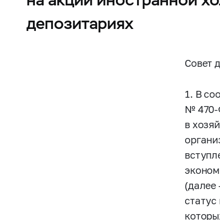
депозитариях
Совет 
1. В со
№
470
в хозя
органи
вступл
эконом
(далее
статус
которы