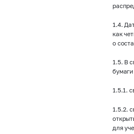
распре
1.4. Д
как че
о сост
1.5. В
бумаги
1.5.1.
1.5.2.
открыты
для уч