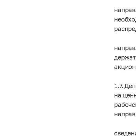
направ
необхо
распре
направ
держат
акцион
1.7. Д
на цен
рабоче
направ
сведен