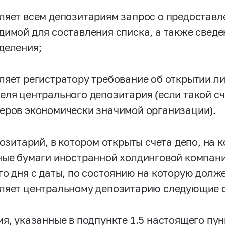
ляет всем депозитариям запрос о предостав
димой для составления списка, а также свед
деления;
ляет регистратору требование об открытии л
еля центрального депозитария (если такой сче
еров экономически значимой организации).
епозитарий, в котором открыты счета депо, на
ные бумаги иностранной холдинговой компани
го дня с даты, по состоянию на которую долже
ляет центральному депозитарию следующие с
ия, указанные в подпункте 1.5 настоящего пун