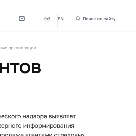
EN
Поиск по сайту
вые организации
ентов
ческого надзора выявляет
оверного информирования
 продаже агентами страховых