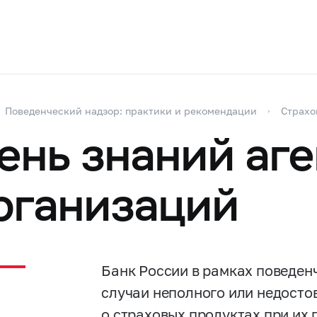
Поведенческий надзор: практики и рекомендации
Страхо
ень знаний аг
рганизаций
Банк России в рамках поведен
случаи неполного или недост
о страховых продуктах при их