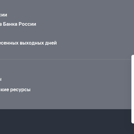
сии
в Банка России
есенных выходных дней
ы
ские ресурсы