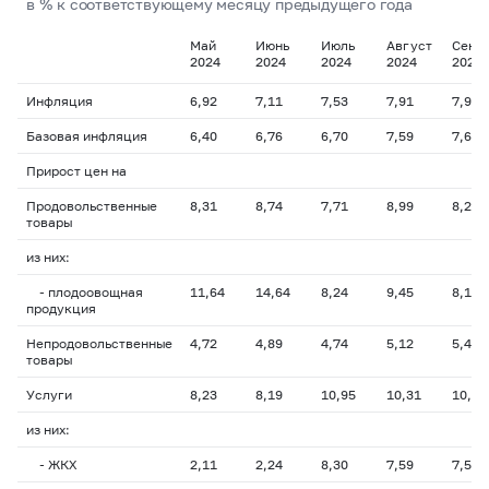
в % к соответствующему месяцу предыдущего года
Май
Июнь
Июль
Август
Сент
2024
2024
2024
2024
2024
Инфляция
6,92
7,11
7,53
7,91
7,99
Базовая инфляция
6,40
6,76
6,70
7,59
7,61
Прирост цен на
Продовольственные
8,31
8,74
7,71
8,99
8,27
товары
из них:
- плодоовощная
11,64
14,64
8,24
9,45
8,17
продукция
Непродовольственные
4,72
4,89
4,74
5,12
5,45
товары
Услуги
8,23
8,19
10,95
10,31
10,96
из них:
- ЖКХ
2,11
2,24
8,30
7,59
7,53