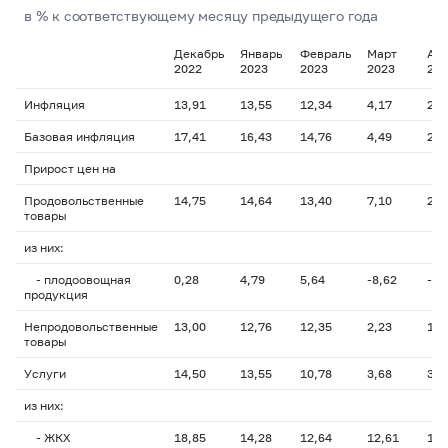
в % к соответствующему месяцу предыдущего года
Декабрь
Январь
Февраль
Март
Апр
2022
2023
2023
2023
202
Инфляция
13,91
13,55
12,34
4,17
2,3
Базовая инфляция
17,41
16,43
14,76
4,49
2,0
Прирост цен на
Продовольственные
14,75
14,64
13,40
7,10
2,9
товары
из них:
-
плодоовощная
0,28
4,79
5,64
-8,62
-7,
продукция
Непродовольственные
13,00
12,76
12,35
2,23
1,3
товары
Услуги
14,50
13,55
10,78
3,68
3,5
из них:
- ЖКХ
18,85
14,28
12,64
12,61
12,