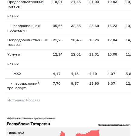
Продовольственные
18,91
21,45
21,93
19,93
19,02
товары
из них:
- плодоовощная
35,66
32,85
28,69
16,23
10,77
продукция
Непродовольственные
21,23
20,45
19,26
17,04
14,64
товары
Услуги
12,14
12,01
11,01
10,08
11,35
из них:
- ЖКХ
4,17
4,15
4,19
4,07
5,86
- пассажирский
7,70
9,97
13,90
9,07
12,77
транспорт
Источник: Росстат