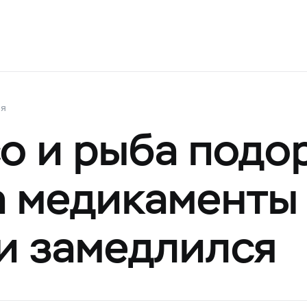
ия
со и рыба подо
на медикаменты
и замедлился