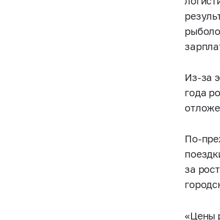
логисти
резуль
рыболо
зарпла
Из-за 
года р
отложе
По-пре
поездк
за рос
городс
«Цены 