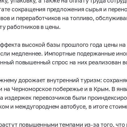
ку, упаковку, а также на оплату труда сотруд
тате сокращения предложения сырья и перен
вов и переработчиков на топливо, обслужива
ту работников в цены.
эффекта высокой базы прошлого года цены на
осли медленнее. Импортные подержанные ино
нный повышенный спрос на них реализован во
жнему дорожает внутренний туризм: сохраняе
и на Черноморское побережье и в Крым. В янва
та издержек перевозчиков были проиндексиро
ком и междугороднем автобусе, в итоге стоим
растут повышенными темпами из-за того, что