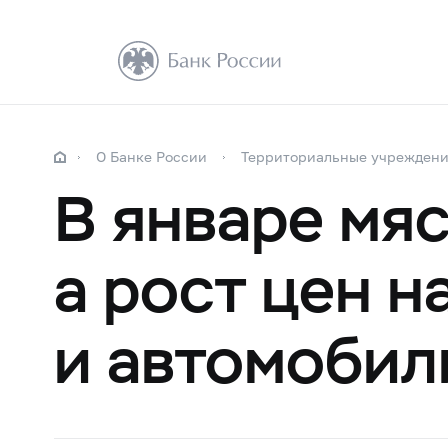
О Банке России
Территориальные учрежден
В январе мя
а рост цен 
и автомобил