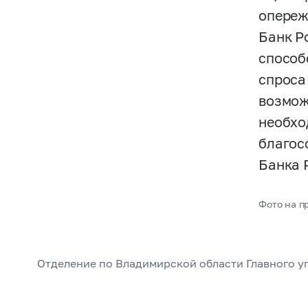
опереж
Банк Р
способ
спроса
возмож
необхо
благос
Банка 
Фото на п
Отделение по Владимирской области Главного 