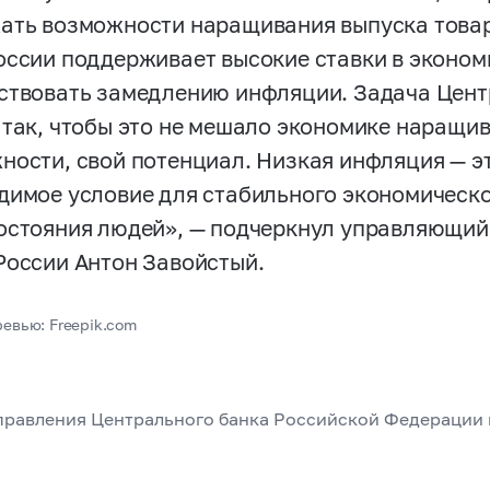
ать возможности наращивания выпуска товаро
оссии поддерживает высокие ставки в экономи
ствовать замедлению инфляции. Задача Цент
 так, чтобы это не мешало экономике наращи
ности, свой потенциал. Низкая инфляция — эт
димое условие для стабильного экономическо
остояния людей», — подчеркнул управляющи
России Антон Завойстый.
ревью: Freepik.com
управления Центрального банка Российской Федерации