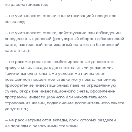
не рассматриваются;
— не учитываются ставки с капитализацией процентов
по вкладу;
— не учитываются ставки, действующие при соблюдении
определенных условий (регулярный оборот по банковской
карте, постоянный неснижаемый остаток на банковской
карте и т.п.);
— не рассматриваются комбинированные депозитные
продукты, т.е. вклады с дополнительными условиями.
Такими дополнительными условиями начисления
повышенной процентной ставки могут быть, например,
приобретение инвестиционных паев на определенную
сумму, открытие инвестиционного счета, оформление
программы инвестиционного или накопительного
страхования жизни, подключение дополнительного пакета
услуг и т.п.;
— не рассматриваются вклады, срок которых разделен
на периоды с различными ставками.