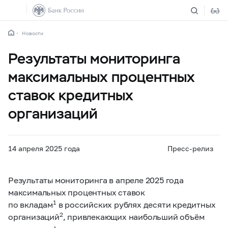
Новости
Результаты мониторинга
максимальных процентных
ставок кредитных
организаций
14 апреля 2025 года
Пресс-релиз
Результаты мониторинга в апреле 2025 года
максимальных процентных ставок
1
по вкладам
в российских рублях десяти кредитных
2
организаций
, привлекающих наибольший объём