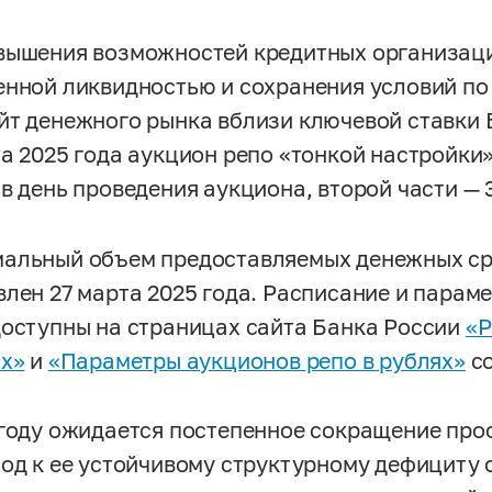
вышения возможностей кредитных организац
енной ликвидностью и сохранения условий п
йт денежного рынка вблизи ключевой ставки 
та 2025 года аукцион репо «тонкой настройки
в день проведения аукциона, второй части — 
альный объем предоставляемых денежных сре
влен 27 марта 2025 года. Расписание и парам
доступны на страницах сайта Банка России
«Р
ях»
и
«Параметры аукционов репо в рублях»
со
 году ожидается постепенное сокращение пр
ход к ее устойчивому структурному дефициту 