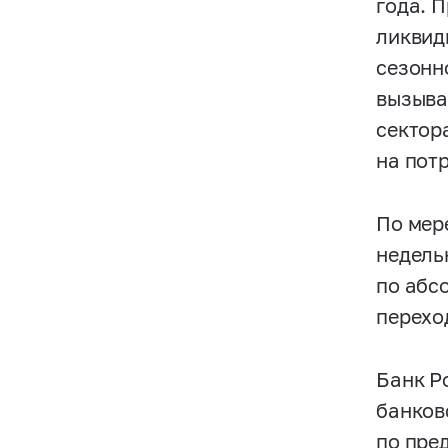
года. 
ликвид
сезонн
вызыва
сектор
на пот
По мер
недель
по абс
перехо
Банк Р
банков
по пре