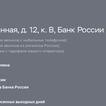
ная, д. 12, к. В, Банк России
ля звонков с мобильных телефонов)
ля звонков из регионов России)
вии с тарифами вашего оператора)
бмена
сии
в Банка России
есенных выходных дней