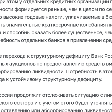
При этом у отдельных кредитных организаций 
ности формируется раньше, чем в целом по сек
о высокие годовые налоги, уплачиваемые в бю
ть значительные краткосрочные колебания л
а и способны оказать более существенное, че
ребность отдельных банков в привлечении сре
е перехода к структурному дефициту Банк Ро
ных аукционов по предоставлению средств в
орбированию ликвидности. Потребность в эт
да к устойчивому структурному дефициту.
оссии продолжит отслеживать ситуацию с ли
ского сектора и с учетом этого будет уточня
доставлению или абсорбированию ликвидност