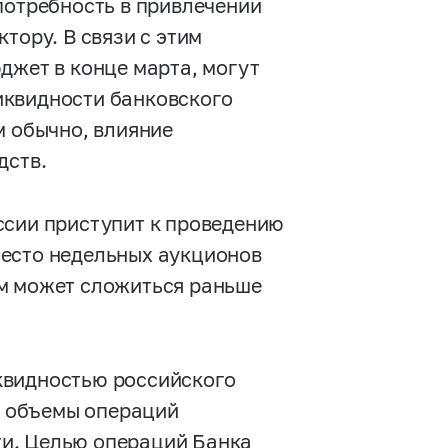
потребность в привлечении
тору. В связи с этим
джет в конце марта, могут
иквидности банковского
м обычно, влияние
дств.
ссии приступит к проведению
место недельных аукционов
ом может сложиться раньше
квидностью российского
ть объемы операций
и. Целью операций Банка