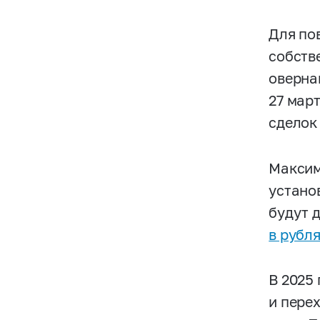
Для по
собств
оверна
27 мар
сделок 
Максим
устано
будут 
в рубл
В 2025
и пере