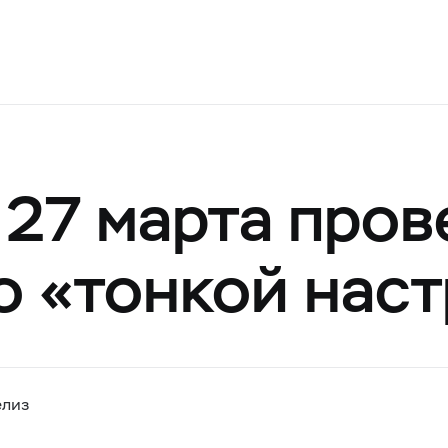
 27 марта пров
о «тонкой нас
елиз