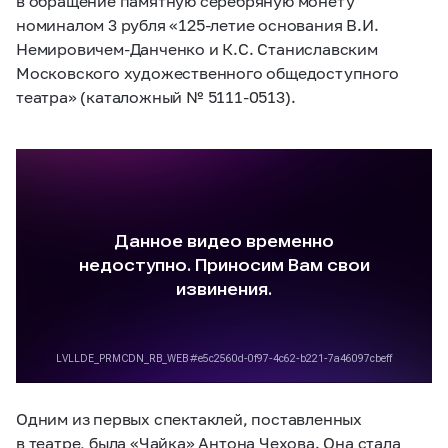
в обращение памятную серебряную монету
номиналом 3 рубля
«125-летие
основания В.И.
Немировичем-Данченко и К.С. Станиславским
Московского художественного общедоступного
театра» (каталожный №
5111-0513).
Одним из первых спектаклей, поставленных
в театре, была «Чайка» Антона Чехова. Она стала