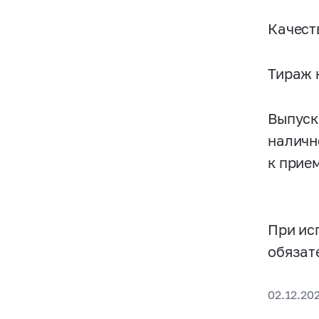
Качест
Тираж н
Выпуск
наличн
к прие
При ис
обязат
02.12.202