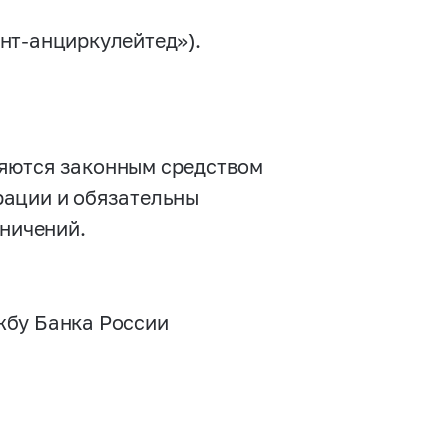
нт-анциркулейтед»).
яются законным средством
рации и обязательны
аничений.
жбу Банка России