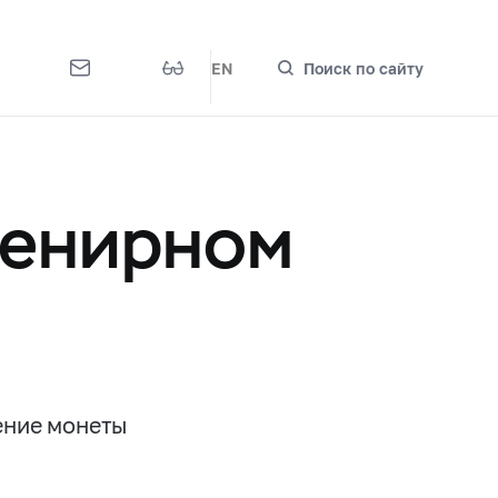
EN
Поиск по сайту
венирном
ение монеты