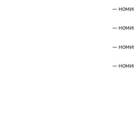
— номи
— номи
— номи
— номи