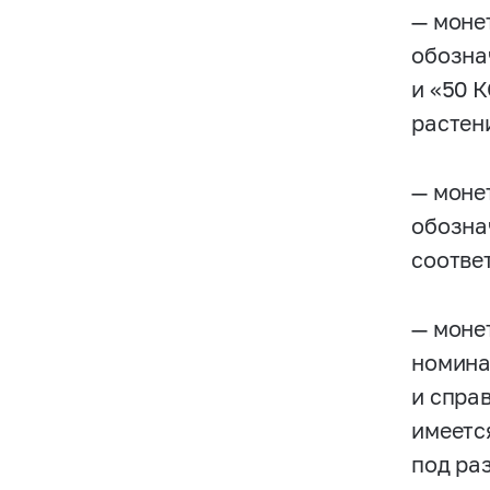
— монет
обозна
и «50 
растен
— моне
обозна
соотве
— моне
номина
и спра
имеетс
под ра