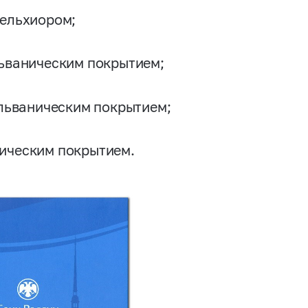
мельхиором;
льваническим покрытием;
альваническим покрытием;
ническим покрытием.