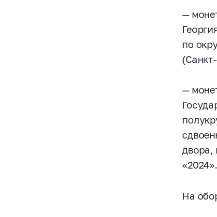
— моне
Георги
по окр
(Санкт
— моне
Госуда
полукр
сдвоен
двора,
«2024»
На обо