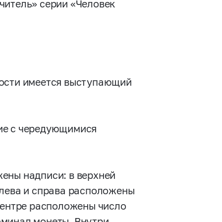
читель» серии «Человек
ности имеется выступающий
ие с чередующимися
ены надписи: в верхней
Слева и справа расположены
 центре расположены число
оминал монеты. Внутри