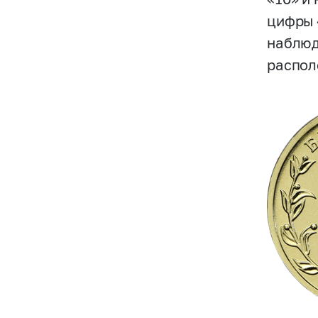
цифры 
наблюд
распол