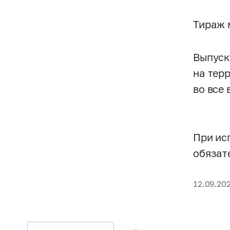
Тираж 
Выпуск
на тер
во все
При ис
обязат
12.09.202