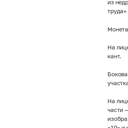
из нед
труда»
Монета
На лиц
кант.
Бокова
участк
На лиц
части 
изобра
«10» и