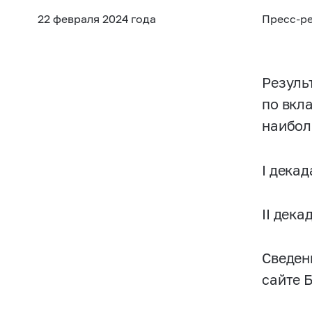
22 февраля 2024 года
Пресс-р
Резуль
по вкл
наибол
I декад
II дека
Сведен
сайте 