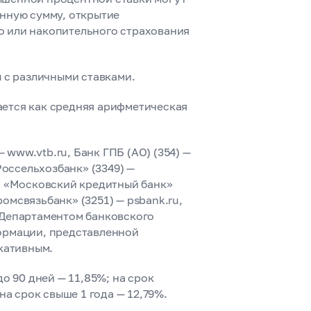
нную сумму, открытие
о или накопительного страхования
 с различными ставками.
ется как средняя арифметическая
 www.vtb.ru, Банк ГПБ (АО) (354) —
Россельхозбанк» (3349) —
О «Московский кредитный банк»
ромсвязьбанк» (3251) — psbank.ru,
 Департаментом банковского
ормации, представленной
кативным.
о 90 дней — 11,85%; на срок
 на срок свыше 1 года — 12,79%.