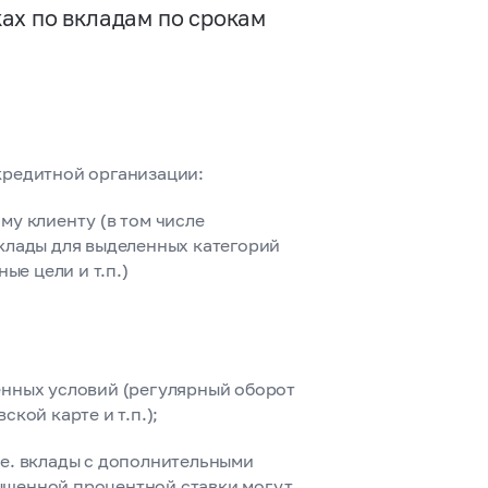
ах по вкладам по срокам
кредитной организации:
му клиенту (в том числе
клады для выделенных категорий
ые цели и т.п.)
енных условий (регулярный оборот
кой карте и т.п.);
е. вклады с дополнительными
ышенной процентной ставки могут