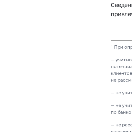
Сведен
привле
1
При опр
— учитыв
потенциа
клиентов
не рассм
— не учи
— не учи
по банко
— не рас
условиям