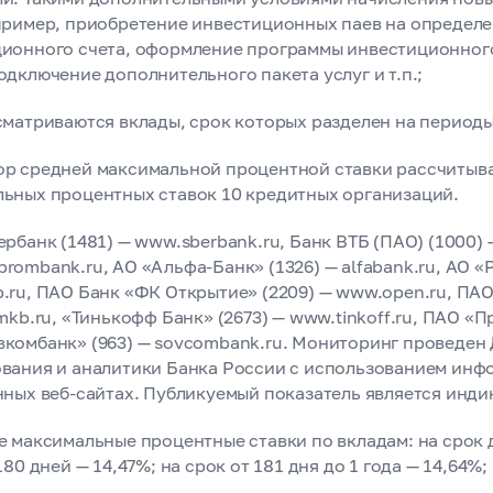
пример, приобретение инвестиционных паев на определе
ионного счета, оформление программы инвестиционног
одключение дополнительного пакета услуг и т.п.;
сматриваются вклады, срок которых разделен на периоды
р средней максимальной процентной ставки рассчитыва
ьных процентных ставок 10 кредитных организаций.
рбанк (1481) — www.sberbank.ru, Банк ВТБ (ПАО) (1000) —
rombank.ru, АО «Альфа-Банк» (1326) — alfabank.ru, АО «
.ru, ПАО Банк «ФК Открытие» (2209) — www.open.ru, ПА
 mkb.ru, «Тинькофф Банк» (2673) — www.tinkoff.ru, ПАО «П
комбанк» (963) — sovcombank.ru. Мониторинг проведен
вания и аналитики Банка России с использованием инф
нных веб-сайтах. Публикуемый показатель является инди
 максимальные процентные ставки по вкладам: на срок д
180 дней — 14,47%; на срок от 181 дня до 1 года — 14,64%;