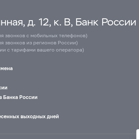
ная, д. 12, к. В, Банк России
ля звонков с мобильных телефонов)
ля звонков из регионов России)
вии с тарифами вашего оператора)
бмена
сии
в Банка России
есенных выходных дней