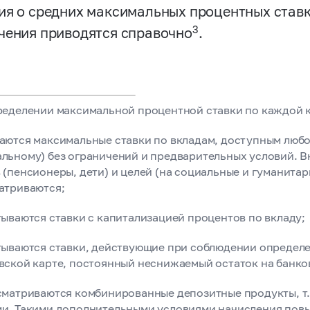
ия о средних максимальных процентных ставк
3
чения приводятся справочно
.
еделении максимальной процентной ставки по каждой 
аются максимальные ставки по вкладам, доступным любо
льному) без ограничений и предварительных условий. В
 (пенсионеры, дети) и целей (на социальные и гуманитарн
атриваются;
тываются ставки с капитализацией процентов по вкладу;
тываются ставки, действующие при соблюдении определ
вской карте, постоянный неснижаемый остаток на банковс
сматриваются комбинированные депозитные продукты, т.
и. Такими дополнительными условиями начисления пов