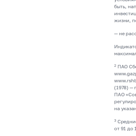
быть, на
инвестиц
жизни, п
— не рас
Индикато
максимал
2
ПАО Сбе
www.gazp
www.rshb
(1978) —
ПАО «Сов
регулиро
на указа
3
Средние
от 91 до 