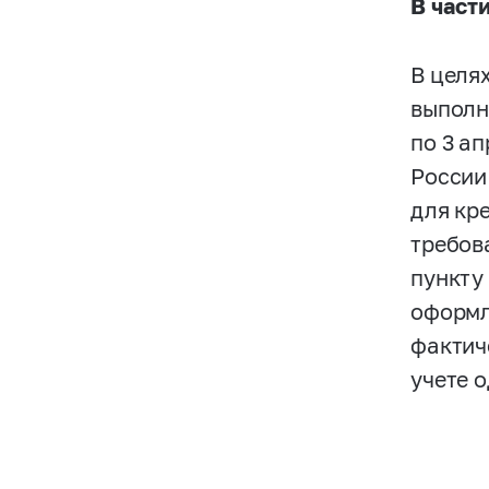
В част
В целя
выполн
по 3 а
России
для кр
требов
пункту
оформл
фактич
учете 