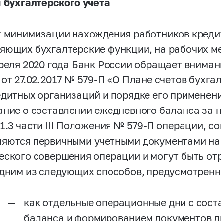
и бухгалтерского учета
х минимизации нахождения работников креди
яющих бухгалтерские функции, на рабочих мес
преля 2020 года Банк России обращает внима
 от 27.02.2017 №
579-П
«О Плане счетов бухгал
едитных организаций и порядке его применен
ание о составлении ежедневного баланса за н
 1.3 части III Положения №
579-П
операции, со
яются первичными учетными документами на
еского совершения операции и могут быть от
одним из следующих способов, предусмотренн
как отдельные операционные дни с сос
баланса и формированием документов д