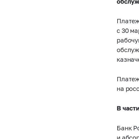
обслуж
Платеж
с 30 м
рабочу
обслуж
казнач
Платеж
на рос
В част
Банк Р
и абсо