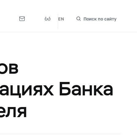
EN
Поиск по сайту
ов
рациях Банка
еля