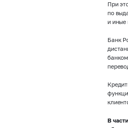
При эт
по выд
и иные
Банк Р
дистан
банком
перево
Кредит
функци
клиент
В част