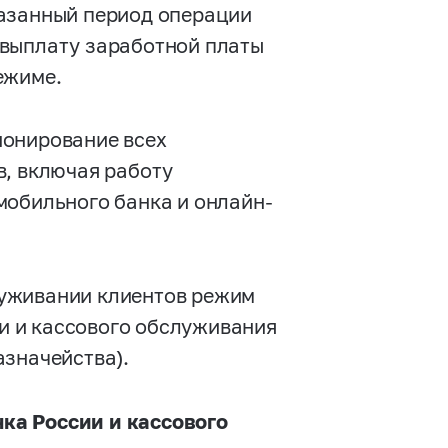
казанный период операции
 выплату заработной платы
ежиме.
ионирование всех
в, включая работу
мобильного банка и онлайн-
луживании клиентов режим
и и кассового обслуживания
азначейства).
ка России и кассового