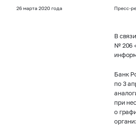
26 марта 2020 года
Пресс-р
В связ
№ 206 
информ
Банк Р
по 3 а
аналог
при не
о граф
органи