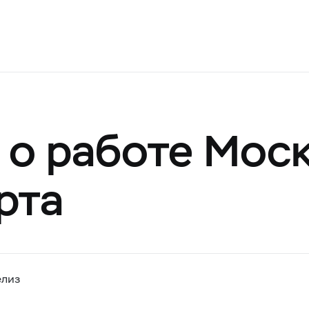
о работе Мос
рта
елиз