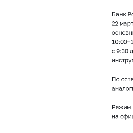
Банк Р
22 мар
основны
10:00−1
с 9:30 
инстру
По ост
аналог
Режим 
на офи