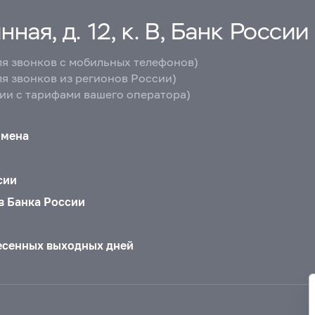
ная, д. 12, к. В, Банк России
ля звонков с мобильных телефонов)
ля звонков из регионов России)
вии с тарифами вашего оператора)
бмена
сии
в Банка России
есенных выходных дней