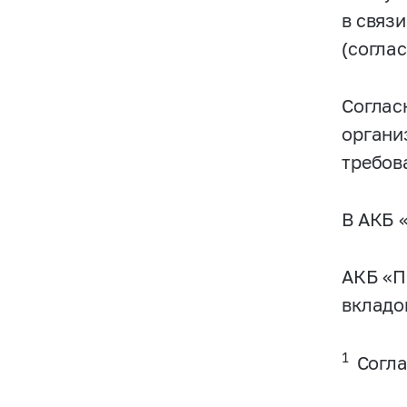
в связ
(согла
Соглас
органи
требов
В АКБ 
АКБ «П
вкладо
1
Согла