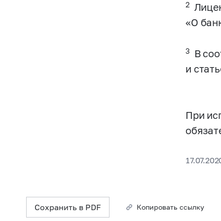
2
Лицен
«О бан
3
В соо
и стат
При ис
обязат
17.07.202
Сохранить в PDF
Копировать ссылку