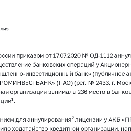
елиз
оссии приказом от 17.07.2020 № ОД-1112 анн
ществление банковских операций у Акционер
шленно-инвестиционный банк» (публичное а
РОМИНВЕСТБАНК» (ПАО) (рег. № 2433, г. Моск
ная организация занимала 236 место в банко
1
ации
.
2
нием для аннулирования
лицензии у АКБ «
ило ходатайство кредитной организации, нап