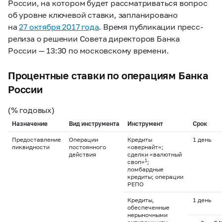
России, на котором будет рассматриваться вопрос
об уровне ключевой ставки, запланировано
на
27 октября 2017 года
. Время публикации пресс-
релиза о решении Совета директоров Банка
России — 13:30 по московскому времени.
Процентные ставки по операциям Банка
России
(% годовых)
Назначение
Вид инструмента
Инструмент
Срок
Предоставление
Операции
Кредиты
1 день
ликвидности
постоянного
«овернайт»;
действия
сделки «валютный
1
своп»
;
ломбардные
кредиты; операции
РЕПО
Кредиты,
1 день
обеспеченные
нерыночными