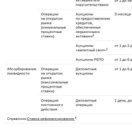
активами или
от 2 до 5
поручительствами
Операции
Аукционы
3 месяца
на открытом
по предоставлению
рынке
кредитов,
(минимальные
обеспеченных
процентные
нерыночными
2
ставки)
активами
Аукционы
от 1 до 2 
1
«валютный своп»
Аукционы РЕПО
от 1 до 6 
Абсорбирование
Операции
Депозитные
от 1 до 6 
ликвидности
на открытом
аукционы
рынке
(максимальные
процентные
ставки)
Операции
Депозитные
1 день, д
постоянного
операции
действия
4
Справочно:
Ставка рефинансирования