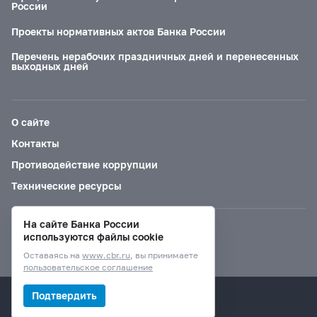
России
Проекты нормативных актов Банка России
Перечень нерабочих праздничных дней и перенесенных
выходных дней
О сайте
Контакты
Противодействие коррупции
Технические ресурсы
На сайте Банка России
Версия для слабовидящих
используются файлы cookie
Оставаясь на
www.cbr.ru
, вы принимаете
пользовательское соглашение
© Банк России, 2000–2026.
Подтвердить
Дизайн сайта —