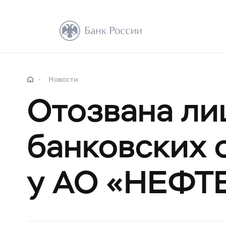
Новости
Отозвана ли
банковских 
у АО «НЕФ