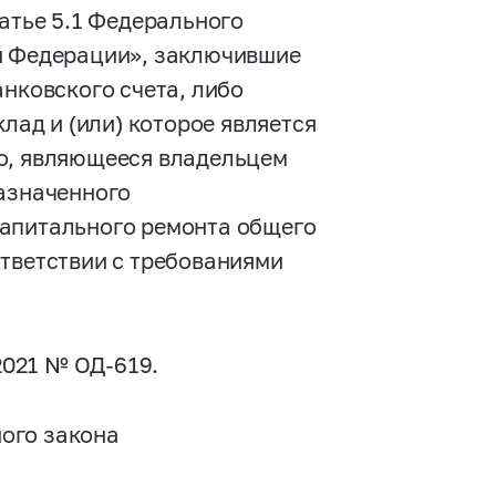
татье 5.1 Федерального
ой Федерации», заключившие
анковского счета, либо
клад и (или) которое является
цо, являющееся владельцем
назначенного
капитального ремонта общего
ответствии с требованиями
2021 № ОД-619.
ного закона