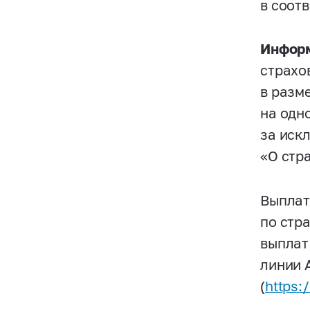
в соот
Информ
страхо
в разме
на одн
за иск
«О стр
Выплат
по стр
выплат
линии 
(
https: