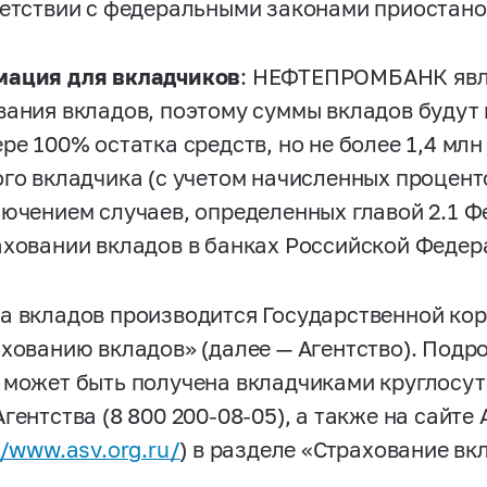
ветствии с федеральными законами приостано
ация для вкладчиков
: НЕФТЕПРОМБАНК явля
вания вкладов, поэтому суммы вкладов буду
ре 100% остатка средств, но не более 1,4 мл
ого вкладчика (с учетом начисленных процент
лючением случаев, определенных главой 2.1 
аховании вкладов в банках Российской Федер
а вкладов производится Государственной ко
ахованию вкладов» (далее — Агентство). Под
 может быть получена вкладчиками круглосут
Агентства
(8 800 200-08-05),
а также на сайте 
//www.asv.org
.ru/
) в разделе «Страхование в