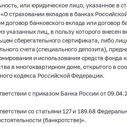
ьность, или юридическое лицо, указанное в с
 «О страховании вкладов в банках Российск
ом договор банковского вклада или договор б
з указанных лиц, в пользу которого внесен в
ьцем сберегательного сертификата, либо ли
льного счета (специального депозита), пред
рмирования и использования средств фонда 
тва в многоквартирном доме, открытого в со
ого кодекса Российской Федерации.
тветствии с приказом Банка России от 09.04.
тветствии со статьями 127 и 189.68 Федераль
остоятельности (банкротстве)».