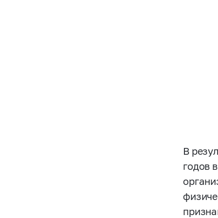
В резу
годов 
органи
физиче
призна