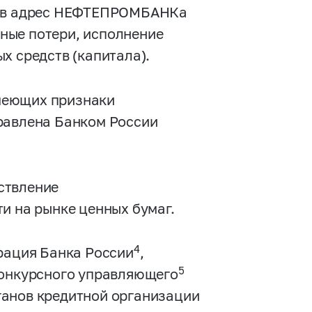
ял в адрес НЕФТЕПРОМБАНКа
ные потери, исполнение
х средств (капитала).
меющих признаки
равлена Банком России
ствление
 на рынке ценных бумаг.
4
ация Банка России
,
5
конкурсного управляющего
ганов кредитной организации