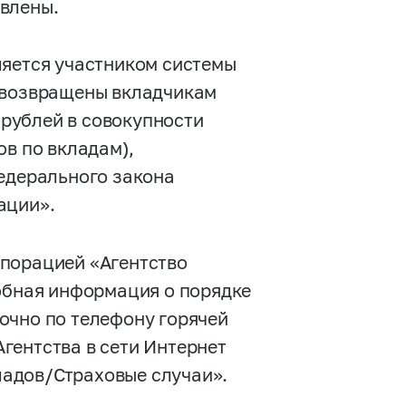
влены.
ется участником системы
т возвращены вкладчикам
н рублей в совокупности
ов по вкладам),
Федерального закона
ации».
рпорацией «Агентство
робная информация о порядке
очно по телефону горячей
Агентства в сети Интернет
кладов/Страховые случаи».