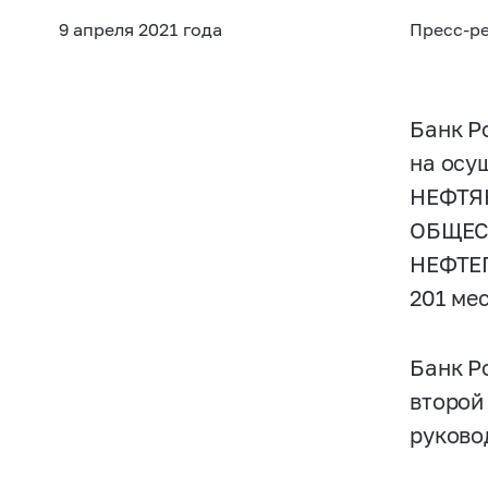
9 апреля 2021 года
Пресс-р
Банк Р
на осу
НЕФТЯ
ОБЩЕСТ
НЕФТЕП
201 ме
Банк Ро
второй
руково