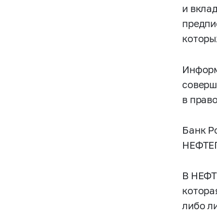
и вкла
предпи
которы
Информ
соверш
в прав
Банк Р
НЕФТЕП
В НЕФТ
котора
либо л