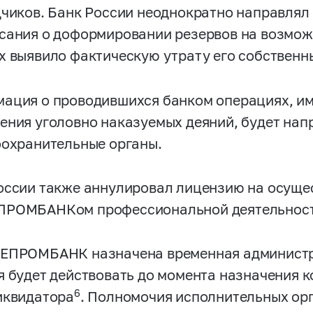
дчиков. Банк России неоднократно направл
сания о доформировании резервов на возмож
х выявило фактическую утрату его собственны
ация о проводившихся банком операциях, и
ения уголовно наказуемых деяний, будет нап
оохранительные органы.
оссии также аннулировал лицензию на осуще
РОМБАНКом профессиональной деятельности
ЕПРОМБАНК назначена временная администр
я будет действовать до момента назначения 
6
иквидатора
. Полномочия исполнительных ор