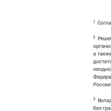
1
Согла
2
Решен
органи
а такж
достат
неодно
Федера
России
3
Вклад
без гр