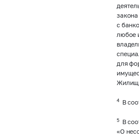
деятел
закона
с банк
любое и
владел
специа
для фо
имущес
Жилищн
4
В соо
5
В соо
«О нес