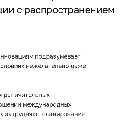
ации с распространением
 инновациям подразумевает
 условиях нежелательно даже
 ограничительных
тношении международных
ах затрудняют планирование