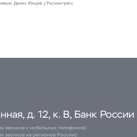
ревью: Денис Юнцев / Росконгресс
ная, д. 12, к. В, Банк России
ля звонков с мобильных телефонов)
ля звонков из регионов России)