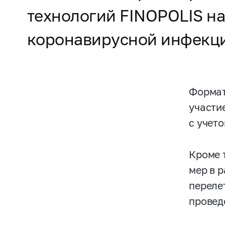
технологий FINOPOLIS на
коронавирусной инфекц
Формат
участи
с учет
Кроме 
мер в 
переле
провед