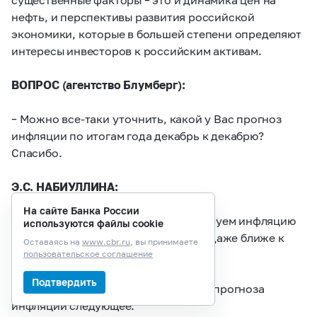
нефть, и перспективы развития российской
экономики, которые в большей степени определяют
интересы инвесторов к российским активам.
ВОПРОС (агентство Блумберг):
– Можно все-таки уточнить, какой у Вас прогноз
инфляции по итогам года декабрь к декабрю?
Спасибо.
Э.С. НАБИУЛЛИНА:
На сайте Банка России
– По итогам этого года мы прогнозируем инфляцию
используются файлы cookie
где-то между 12 и 14%, может быть, даже ближе к
Оставаясь на
www.cbr.ru
, вы принимаете
12%.
пользовательское соглашение
Подтвердить
Еще раз повторю, что наше видение прогноза
инфляции следующее: