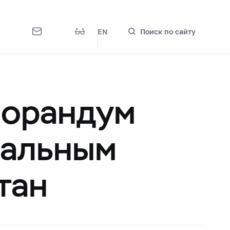
EN
Поиск по сайту
морандум
нальным
тан