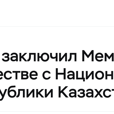
 заключил Ме
естве с Нацио
ублики Казахс