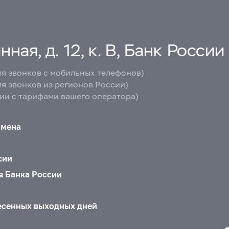
ная, д. 12, к. В, Банк России
ля звонков с мобильных телефонов)
ля звонков из регионов России)
вии с тарифами вашего оператора)
бмена
сии
в Банка России
есенных выходных дней