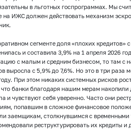
язательны в льготных госпрограммах. Мы счит
е на ИЖС должен действовать механизм эскроу
чик.
оративном сегменте доля «плохих кредитов» с
енилась и составила 3,9% на 1 апреля 2026 го
уацию с малым и средним бизнесом, то там с н
в выросла с 5,9% до 7,6%. Но это в три раза 
году. При этом никаких системных рисков рос
 что банки благодаря нашим мерам накопили
ла и чувствуют себя уверенно. Часто они рес
иям, попавшим в сложное финансовое положе
ли заемщикам, столкнувшимся с временными 
омендовали реструктурировать их кредиты и