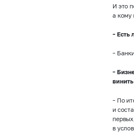
И это 
а кому 
– Есть
– Банки
– Бизн
винить
– По и
и соста
первых
в усло