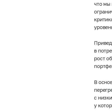
что мы
ограни
критико
уровен
Привед
в потр
рост о
портфе
В осно
перегр
с низк
у кото