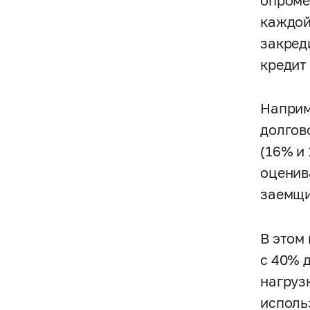
опроме
каждой
закред
кредит
Наприм
долгов
(16% и
оценив
заемщи
В этом
с 40% 
нагруз
исполь