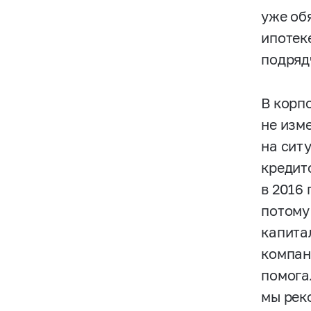
уже об
ипотек
подряд
В корп
не изм
на сит
кредито
в 2016 
потому
капита
компан
помога
мы рек