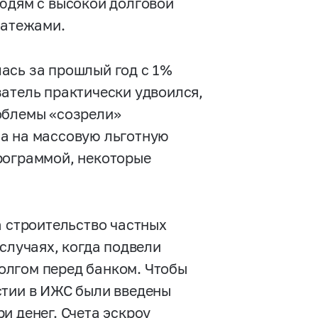
людям с высокой долговой
латежами.
ась за прошлый год с 1%
азатель практически удвоился,
облемы «созрели»
са на массовую льготную
рограммой, некоторые
а строительство частных
случаях, когда подвели
долгом перед банком. Чтобы
стии в ИЖС были введены
и денег. Счета эскроу