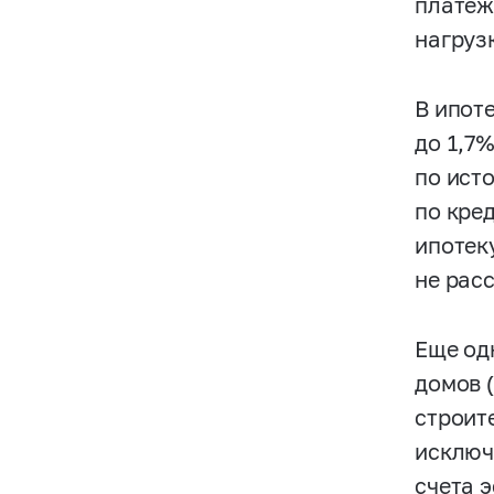
платеж
нагруз
В ипот
до 1,7%
по ист
по кре
ипотек
не рас
Еще од
домов 
строите
исключ
счета 