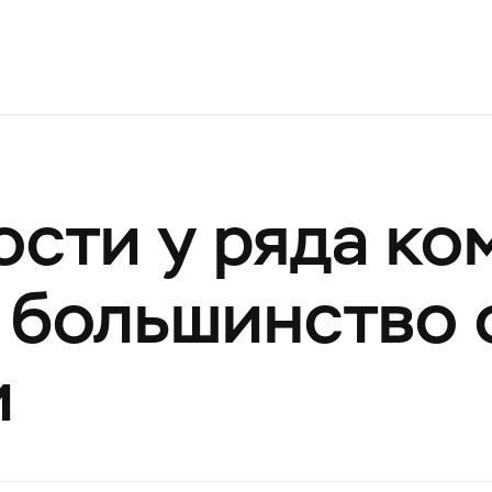
ости у ряда ко
о большинство
и