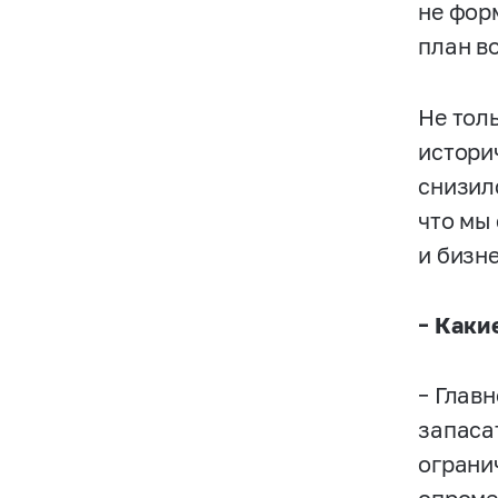
не фор
план в
Не тол
истори
снизил
что мы
и бизне
– Каки
– Глав
запаса
ограни