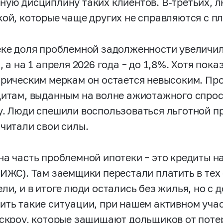
ную дисциплину таких клиентов. В-третьих, 
кой, которые чаще других не справляются с п
еке доля проблемной задолженности увеличил
, а на 1 апреля 2026 года – до 1,8%. Хотя пок
орическим меркам он остается невысоким. Пр
дитам, выданным на волне ажиотажного спро
у. Люди спешили воспользоваться льготной п
считали свои силы.
на часть проблемной ипотеки – это кредиты н
(ИЖС). Там заемщики перестали платить в тех 
ли, и в итоге люди остались без жилья, но с 
ить такие ситуации, при нашем активном уча
эскроу, которые защищают дольщиков от потер