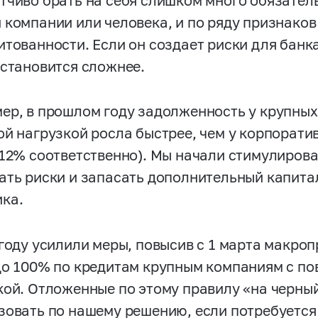
тчиво брать на себя слишком много обязатель
 компании или человека, и по ряду признаков
итованности. Если он создает риски для банк
 становится сложнее.
ер, в прошлом году задолженность у крупны
ой нагрузкой росла быстрее, чем у корпорати
 12% соответственно). Мы начали стимулиров
ать риски и запасать дополнительный капита
ка.
 году усилили меры, повысив с 1 марта макр
до 100% по кредитам крупным компаниям с п
кой. Отложенные по этому правилу «на черный
зовать по нашему решению, если потребуется