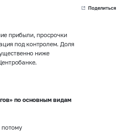
Поделиться
ние прибыли, просрочки
уация под контролем. Доля
существенно ниже
Центробанке.
лгов» по основным видам
, потому