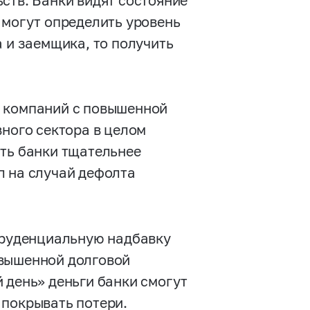
ств. Банки видят состояние
 могут определить уровень
а и заемщика, то получить
х компаний с повышенной
вного сектора в целом
ать банки тщательнее
л на случай дефолта
опруденциальную надбавку
овышенной долговой
 день» деньги банки смогут
 покрывать потери.