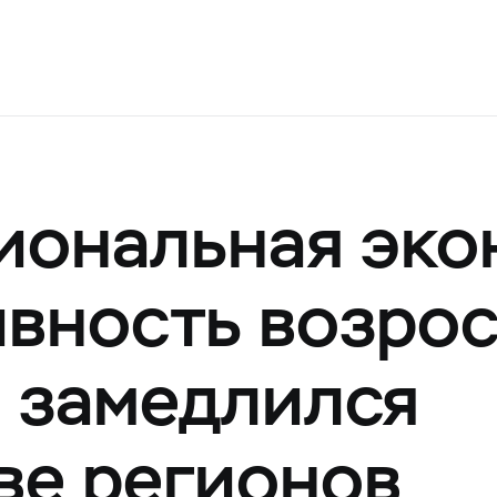
иональная эко
ивность возрос
 замедлился
ве регионов