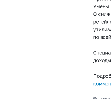
Уменьш
О сниж
ретейл
утилиз
по все
Специа
доходы
Подроб
коммен
Фото на п