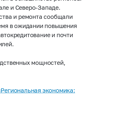
ле и Северо-Западе.
ьства и ремонта сообщали
ремя в ожидании повышения
автокредитование и почти
илей.
одственных мощностей,
«Региональная экономика: