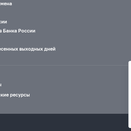
бмена
сии
в Банка России
есенных выходных дней
ы
ские ресурсы