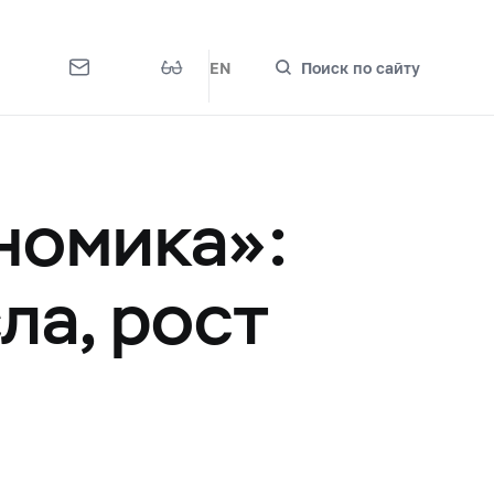
EN
Поиск по сайту
номика»:
ла, рост