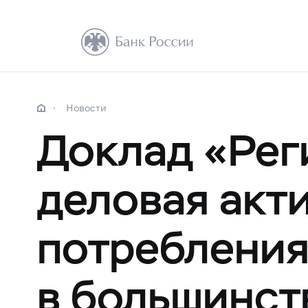
Новости
Доклад «Рег
деловая акт
потребления
в большинст