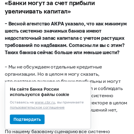
«Банки могут за счет прибыли
увеличивать капитал»
– Весной агентство АКРА указало, что как минимум
шесть системно значимых банков имеют
недостаточный запас капитала с учетом растущих
требований по надбавкам. Согласны ли вы с этим?
Таких банков сейчас больше или меньше шести?
– Мы не обсуждаем отдельные кредитные
организации. Но в целом я могу сказать,
что системно значимые банки прибыльны и могут
за счет прибыли увеличивать капитал и соблюдать
На сайте Банка России
используются файлы cookie
нормативы. Да, запас капитала что у системно
значимых банков, что в банковском секторе в целом
Оставаясь на
www.cbr.ru
, вы принимаете
пользовательское соглашение
распределен неравномерно. Но нарушений нет,
банки устойчивы.
Подтвердить
По нашему базовому сценарию все системно