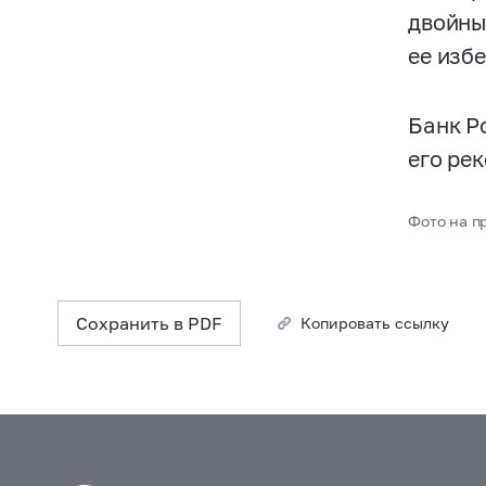
двойны
ее избе
Банк Р
его ре
Фото на пр
Сохранить в PDF
Копировать ссылку