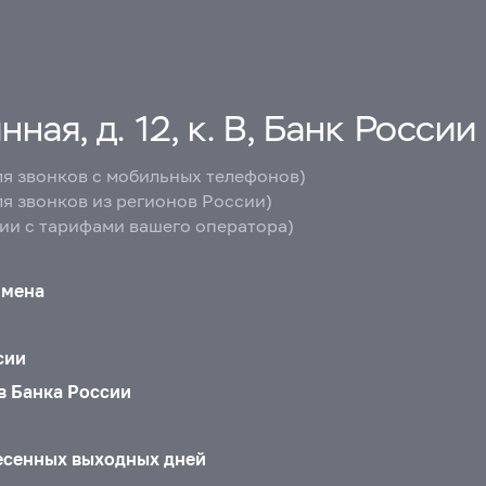
ная, д. 12, к. В, Банк России
ля звонков с мобильных телефонов)
ля звонков из регионов России)
вии с тарифами вашего оператора)
бмена
сии
в Банка России
есенных выходных дней