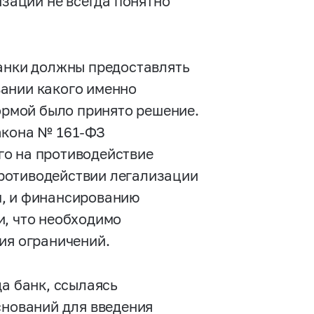
изации не всегда понятно
банки должны предоставлять
вании какого именно
нормой было принято решение.
Закона №
161-ФЗ
го на противодействие
ротиводействии легализации
м, и финансированию
и, что необходимо
ия ограничений.
да банк, ссылаясь
снований для введения