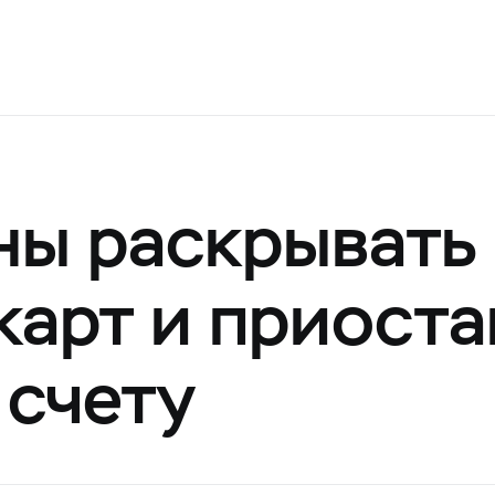
ны раскрывать
карт и приост
 счету