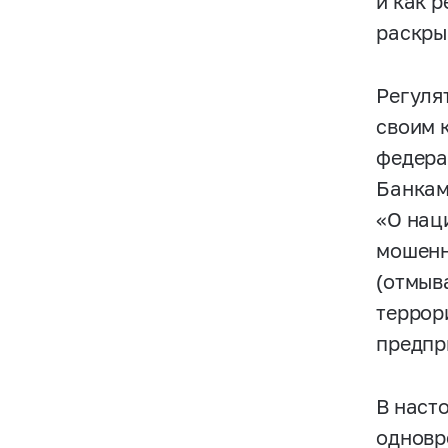
и как 
раскры
Регуля
своим 
федера
Банкам
«О нац
мошенн
(отмыв
террор
предпр
В наст
одновр