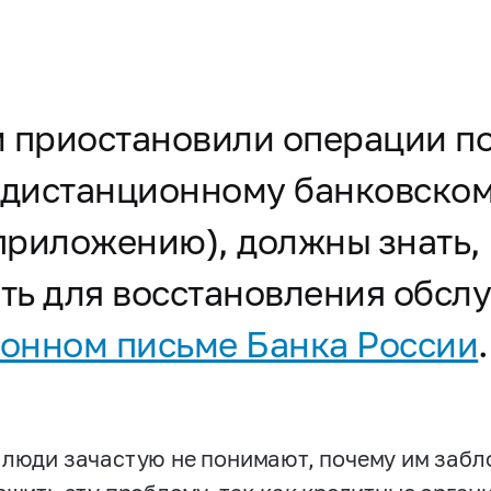
 приостановили операции по
к дистанционному банковско
приложению), должны знать,
ать для восстановления обсл
онном письме Банка России
.
 люди зачастую не понимают, почему им забл