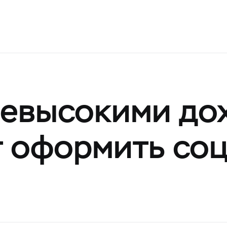
невысокими до
т оформить со