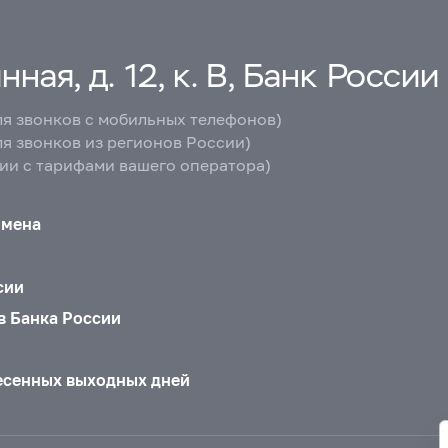
ная, д. 12, к. В, Банк России
ля звонков с мобильных телефонов)
ля звонков из регионов России)
вии с тарифами вашего оператора)
бмена
сии
в Банка России
есенных выходных дней