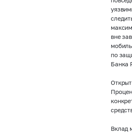
повсед
уязвим
следит
максим
вне за
мобиль
по защ
Банка 
Открыт
Процен
конкре
средст
Вклад 