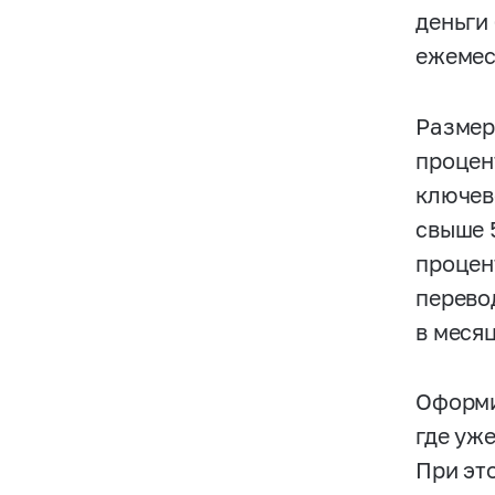
деньги
ежемес
Размер
процен
ключев
свыше 
процен
перево
в меся
Оформи
где уж
При эт