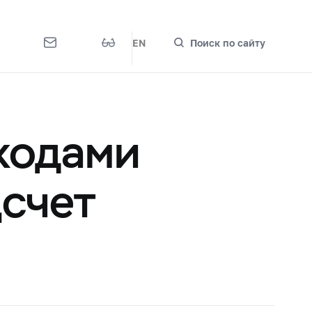
EN
Поиск по сайту
ходами
цсчет