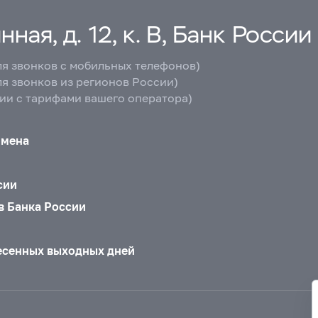
ная, д. 12, к. В, Банк России
ля звонков с мобильных телефонов)
ля звонков из регионов России)
вии с тарифами вашего оператора)
бмена
сии
в Банка России
есенных выходных дней