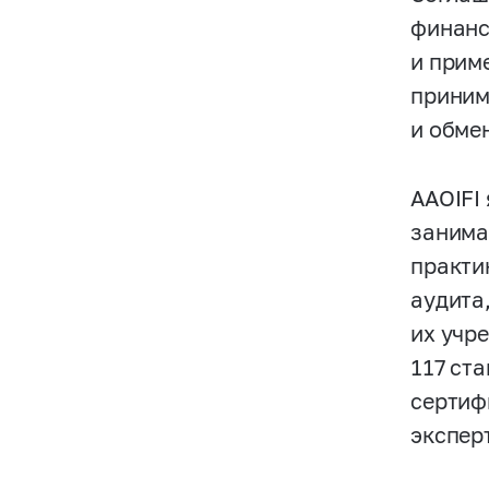
финанс
и прим
приним
и обме
AAOIFI
занима
практи
аудита
их учр
117 ст
сертиф
экспер