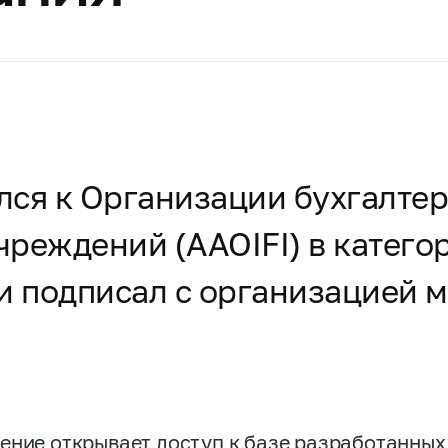
ся к Организации бухгалтерс
реждений (AAOIFI) в катего
 и подписал с организацией
ение открывает доступ к базе разработанных