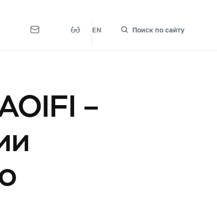
EN
Поиск по сайту
AOIFI –
ии
го