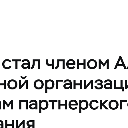
стал членом A
ной организац
ам партнерско
ания