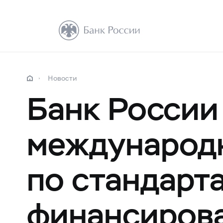
Новости
Банк России 
международ
по стандарт
финансиров