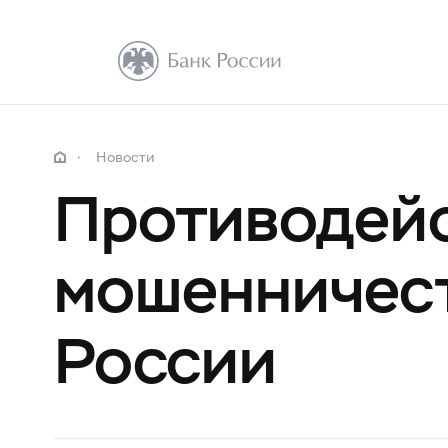
Новости
Противодейс
мошенничест
России