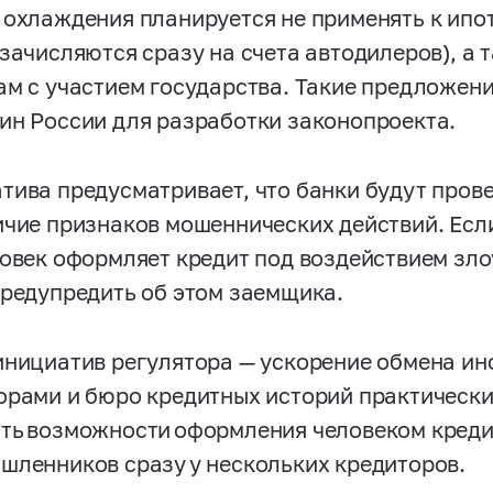
 охлаждения планируется не применять к ипо
 зачисляются сразу на счета автодилеров), а
ам с участием государства. Такие предложен
ин России для разработки законопроекта.
тива предусматривает, что банки будут прове
ичие признаков мошеннических действий. Есл
ловек оформляет кредит под воздействием зл
предупредить об этом заемщика.
инициатив регулятора — ускорение обмена и
орами и бюро кредитных историй практически
ть возможности оформления человеком креди
шленников сразу у нескольких кредиторов.