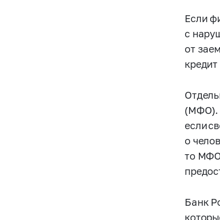
Если ф
с нару
от зае
кредит
Отдель
(МФО).
если с
о челов
то МФО
предос
Банк Р
которы