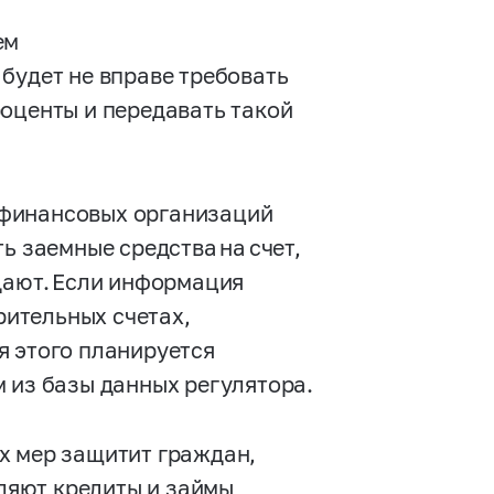
ем
будет не вправе требовать
роценты и передавать такой
офинансовых организаций
ь заемные средства на счет,
дают. Если информация
рительных счетах,
я этого планируется
 из базы данных регулятора.
х мер защитит граждан,
ляют кредиты и займы