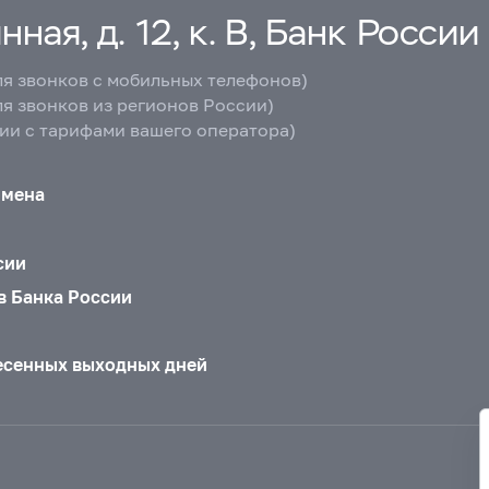
ная, д. 12, к. В, Банк России
ля звонков с мобильных телефонов)
ля звонков из регионов России)
вии с тарифами вашего оператора)
бмена
сии
в Банка России
есенных выходных дней