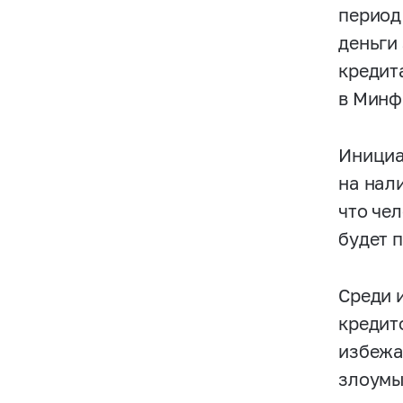
период
деньги
кредит
в Минф
Инициа
на нал
что че
будет 
Среди 
кредит
избежа
злоумы