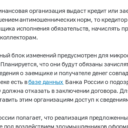
инансовая организация выдаст кредит или за
шением антимошеннических норм, то кредитор 
мщика исполнения обязательств, начислять п
 коллекторам.
ный блок изменений предусмотрен для микр
 Планируется, что они будут обязаны зачислят
ведения о заемщике и получателе денег совпа
еке есть в
базе данных
Банка России о подоз
 должна отказать в заключении договора. Дл
тавить этим организациям доступ к сведениям
оссии полагает, что реализация предложенны
е под воздействием злоумышленников оформ