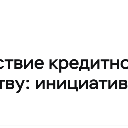
твие кредитн
ву: инициатив