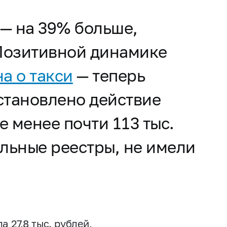
 — на 39% больше,
Позитивной динамике
а о такси
— теперь
становлено действие
 менее почти 113 тыс.
альные реестры, не имели
 27,8 тыс. рублей,