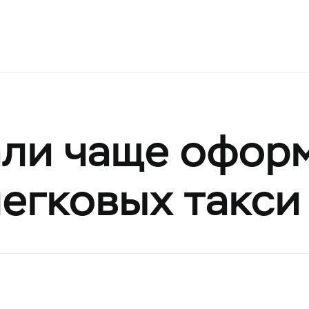
али чаще офор
егковых такси