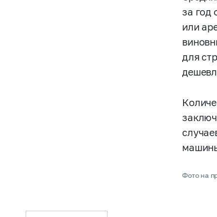
за год
или ар
виновн
для ст
дешевл
Количе
заключ
случае
машин
Фото на пр