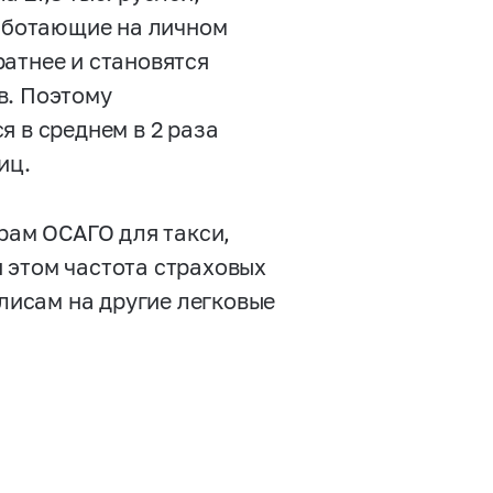
работающие на личном
атнее и становятся
в. Поэтому
я в среднем в 2 раза
иц.
орам ОСАГО для такси,
 этом частота страховых
олисам на другие легковые