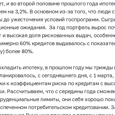
ет, и во второй половине прошлого года ипот
ем на 3,2%. В основном из-за того, что люди 
ы до ужесточения условий госпрограмм. Сыгр
ионные ожидания. За год портфель вырос поч
т и высокая доля рискованных выдач, особенно
римерно 60% кредитов выдавалось с показате
у) более 80%.
охладить ипотеку, в прошлом году мы трижды
планировалось, с сегодняшнего дня, с 1 март
ки к коэффициентам риска по кредитам с выс
ки. Рассчитываем, что с середины года сможе
руденциальные лимиты, они себя хорошо пока
еспеченном потребительском кредитовании. З