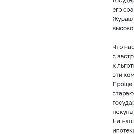
Госуда
его со
Журавл
высоко
Что на
с заст
к льго
эти ко
Проще 
стараю
госуда
покупа
На наш
ипотек