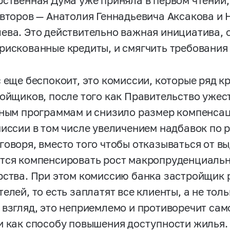
рственная Дума уже приняла в первом чтении,
авторов — Анатолия Геннадьевича Аксакова и
ева. Это действительно важная инициатива, 
рискованные кредиты, и смягчить требования 
с еще беспокоит, это комиссии, которые ряд к
ройщиков, после того как Правительство ужес
тным программам и снизило размер компенса
миссии в том числе увеличением надбавок по 
говоря, вместо того чтобы отказываться от в
тся компенсировать рост макропруденциальн
рства. При этом комиссию банка застройщик 
телей, то есть заплатят все клиенты, а не то
 взгляд, это неприемлемо и противоречит са
и как способу повышения доступности жилья.