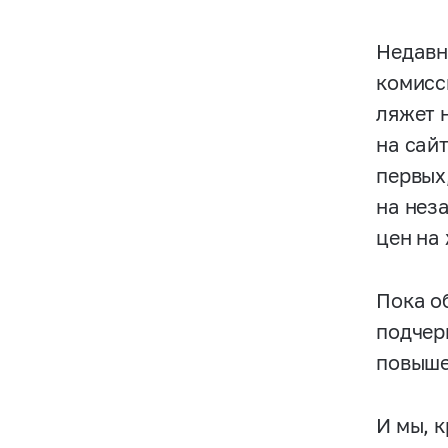
Недавн
комисс
ляжет 
на сай
первых
на неза
цен на
Пока о
подчер
повыше
И мы, 