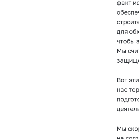
факт и
обеспе
строит
для об
чтобы 
Мы счи
защище
Вот эт
нас то
подгот
деятел
Мы ско
на сог