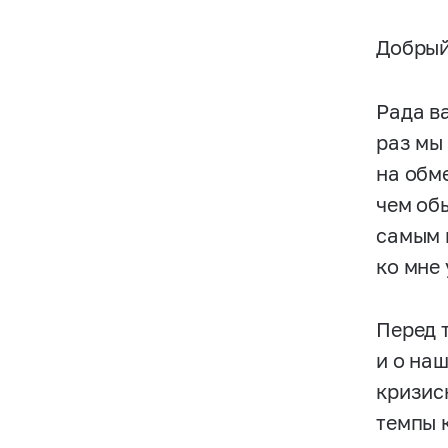
Добрый
Рада в
раз мы
на обм
чем обы
самым 
ко мне 
Перед 
и о на
кризис
темпы 