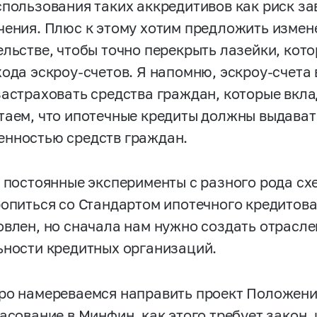
спользования таких аккредитивов как риск з
чения. Плюс к этому хотим предложить измене
ельстве, чтобы точно перекрыть лазейки, кот
хода эскроу-счетов. Я напомню, эскроу-счета 
застраховать средства граждан, которые вкла
таем, что ипотечные кредиты должны выдават
нностью средств граждан.
и постоянные эксперименты с разного рода сх
ропиться со Стандартом ипотечного кредитова
овлен, но сначала нам нужно создать отрасл
ьности кредитных организаций.
ро намереваемся направить проект Положени
ласование в Минфин, как этого требует закон,