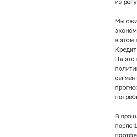
из рег
Мы ожи
эконом
в этом
Кредит
На это
полити
сегмен
прогно
потреб
В прош
после 
портфе