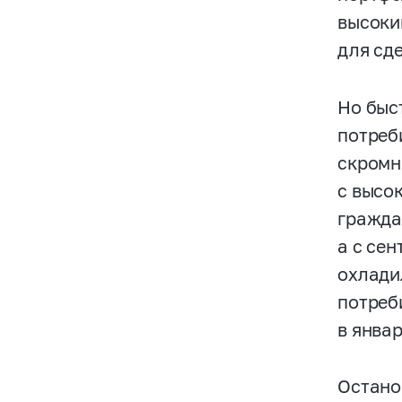
высоки
для сд
Но быс
потреб
скромн
с высо
гражда
а с се
охлади
потреб
в январ
Остано