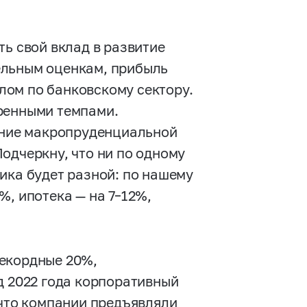
ть свой вклад в развитие
ельным оценкам, прибыль
лом по банковскому сектору.
ренными темпами.
чение макропруденциальной
одчеркну, что ни по одному
ика будет разной: по нашему
1%,
ипотека — на
7–12%,
рекордные 20%,
д 2022 года корпоративный
 что компании предъявляли