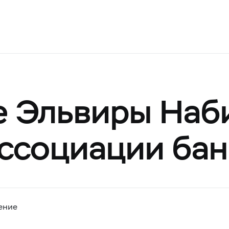
е Эльвиры Наб
Ассоциации ба
ение