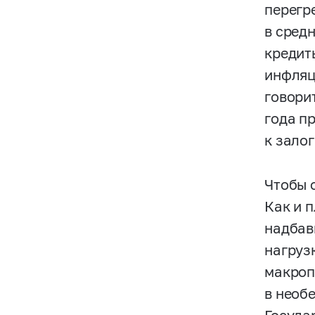
перегр
в средн
кредит
инфляц
говори
года п
к залог
Чтобы 
Как и 
надбав
нагруз
макроп
в необ