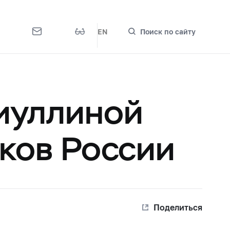
EN
Поиск по сайту
иуллиной
нков России
Поделиться