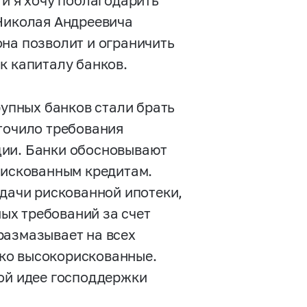
 и я хочу поблагодарить
 Николая Андреевича
она позволит и ограничить
к капиталу банков.
рупных банков стали брать
точило требования
ции. Банки обосновывают
рискованным кредитам.
ыдачи рискованной ипотеки,
ых требований за счет
размазывает на всех
лько высокорискованные.
мой идее господдержки