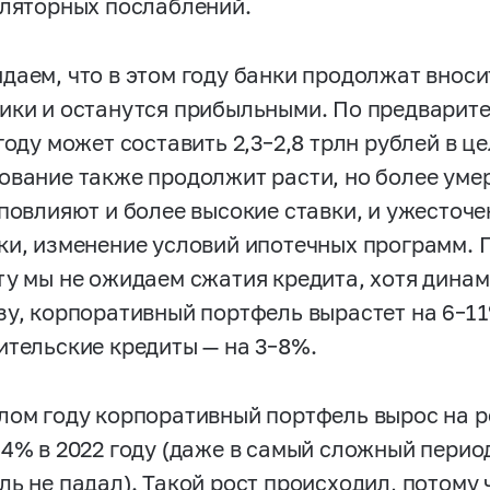
уляторных послаблений.
даем, что в этом году банки продолжат вноси
ики и останутся прибыльными. По предварит
 году может составить
2,3–2,8
трлн рублей в це
ование также продолжит расти, но более уме
 повлияют и более высокие ставки, и ужесто
ки, изменение условий ипотечных программ. П
ту мы не ожидаем сжатия кредита, хотя динам
зу, корпоративный портфель вырастет на
6–1
ительские кредиты — на
3–8%.
лом году корпоративный портфель вырос на 
14% в 2022 году (даже в самый сложный перио
ль не падал). Такой рост происходил, потому