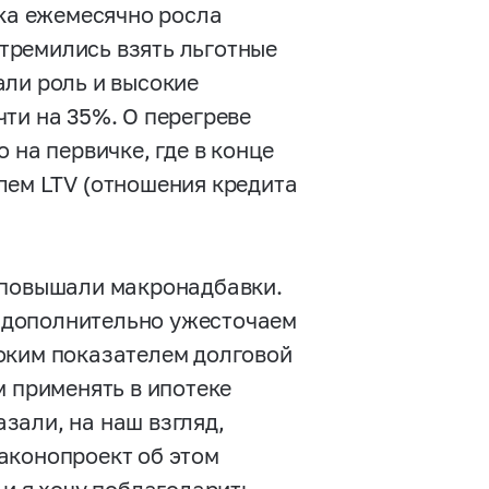
ека ежемесячно росла
стремились взять льготные
али роль и высокие
ти на 35%. О перегреве
 на первичке, где в конце
лем LTV (отношения кредита
 повышали макронадбавки.
а, дополнительно ужесточаем
оким показателем долговой
м применять в ипотеке
зали, на наш взгляд,
аконопроект об этом