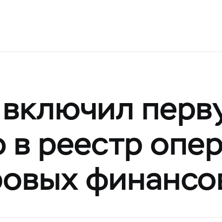
 включил перв
 в реестр опе
овых финансо