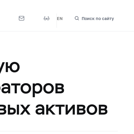
EN
Поиск по сайту
ую
раторов
вых активов