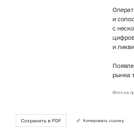
Операт
и сопо
с неск
цифров
и ликв
Появле
рынка 
Фото на пр
Сохранить в PDF
Копировать ссылку