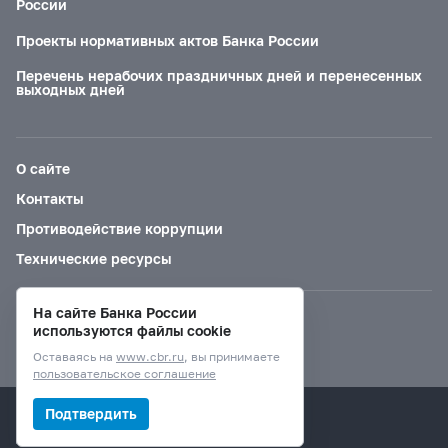
России
Проекты нормативных актов Банка России
Перечень нерабочих праздничных дней и перенесенных
выходных дней
О сайте
Контакты
Противодействие коррупции
Технические ресурсы
На сайте Банка России
Версия для слабовидящих
используются файлы cookie
Оставаясь на
www.cbr.ru
, вы принимаете
пользовательское соглашение
© Банк России, 2000–2026.
Подтвердить
Дизайн сайта —