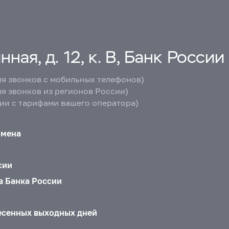
ная, д. 12, к. В, Банк России
ля звонков с мобильных телефонов)
ля звонков из регионов России)
вии с тарифами вашего оператора)
бмена
сии
в Банка России
есенных выходных дней