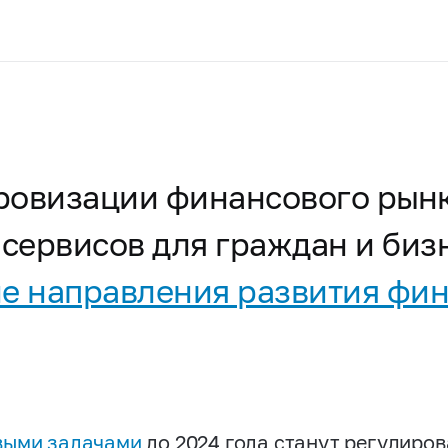
ровизации финансового рын
 сервисов для граждан и биз
ие направления развития фи
ыми задачами
до 2024 года станут регулиро