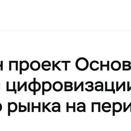
 проект Осно
й цифровизаци
 рынка на пер