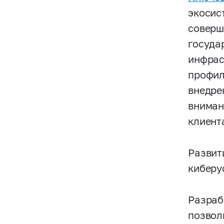
экосис
соверш
госуда
инфрас
профил
внедре
вниман
клиент
Развит
киберу
Разраб
позвол