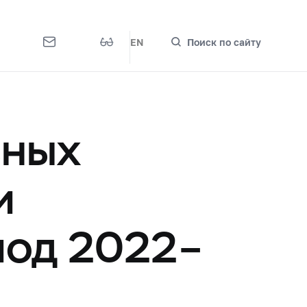
EN
Поиск по сайту
вных
и
иод 2022–