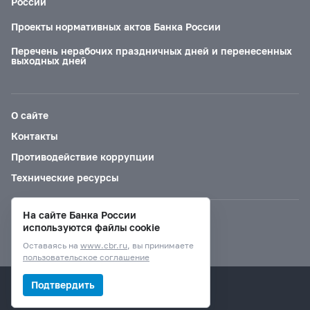
России
Проекты нормативных актов Банка России
Перечень нерабочих праздничных дней и перенесенных
выходных дней
О сайте
Контакты
Противодействие коррупции
Технические ресурсы
На сайте Банка России
Версия для слабовидящих
используются файлы cookie
Оставаясь на
www.cbr.ru
, вы принимаете
пользовательское соглашение
© Банк России, 2000–2026.
Подтвердить
Дизайн сайта —