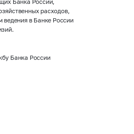
щих Банка России,
озяйственных расходов,
м ведения в Банке России
изий.
жбу Банка России