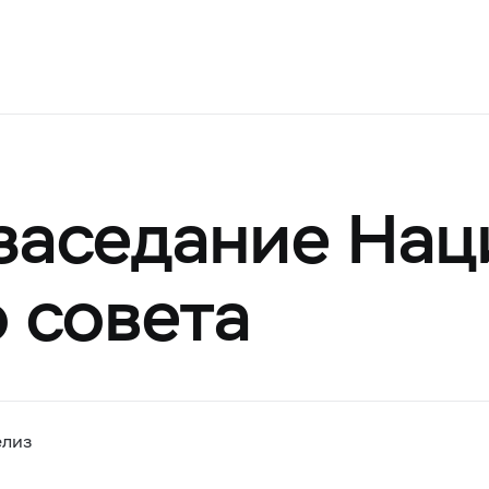
заседание Нац
 совета
елиз