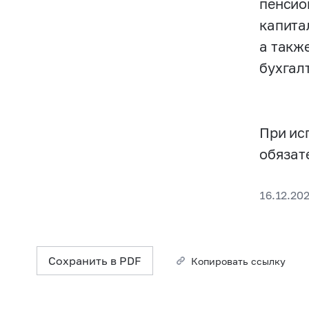
пенсио
капита
а такж
бухгал
При ис
обязат
16.12.202
Сохранить в PDF
Копировать ссылку