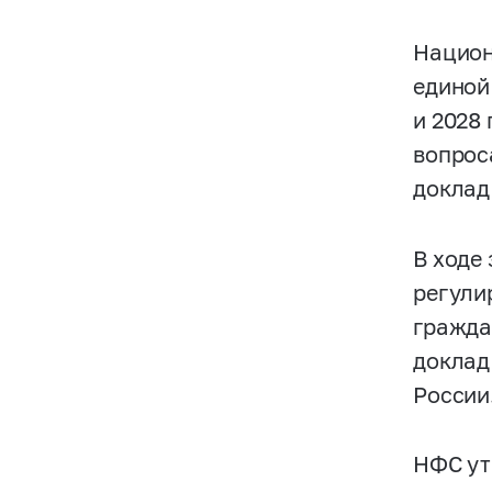
Национ
единой
и 2028
вопроса
доклад
В ходе
регули
гражда
доклад
России
НФС ут